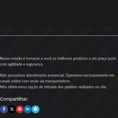
pressão e rolamento hidráulico
Instalação flexível com tubos de
Visual gamer personalizável com
410mm que se adaptam ao seu
iluminação ARGB no bloco e nas fans
gabinete
Proteção contra vazamentos para
Visual gamer personalizável com
maior segurança no seu setup
iluminação ARGB no bloco e nas
Instalação prática com tubos flexíveis
ventoinhas
de 410mm para diferentes gabinetes
Segurança reforçada pela tecnologia
Produto novo com nota fiscal e
exclusiva Anti-Leak da DeepCool
garantia de 1 ano para sua
Produto novo com nota fiscal e 1 ano
tranquilidade
de garantia para sua tranquilidade
Nossa missão é fornecer a você os melhores produtos a um preço justo
com agilidade e segurança.
Não possuímos atendimento presencial. Operamos exclusivamente em
canais online com envio via transportadora.
Não oferecemos opção de retirada dos pedidos realizados no site.
Compartilhar: