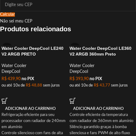
Calcular
Não sei meu CEP
Produtos relacionados
Water Cooler DeepCool LE240
Water Cooler DeepCool LE360
V2 ARGB PRETO
V2 ARGB 360mm Preto
Water Cooler
Water Cooler
DeepCool
DeepCool
R$
439,90
no PIX
R$
393,90
no PIX
ou até 10x de
R$
48,88
sem juros
ou até 10x de
R$
43,77
sem juros
ADICIONAR AO CARRINHO
ADICIONAR AO CARRINHO
Refrigeração eficiente para seu
Controle eficiente da temperatura
processador com radiador de 240mm
com radiador de 360mm em alumínio
em alumínio
Silêncio garantido graças à bomba
Controle silencioso com fans de alta
silenciosa e fans PWM de alto fluxo