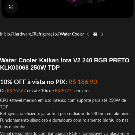
Click to enlarge
Início
/
Hardware
/
Refrigeração
/
Water Cooler
Water Cooler Kalkan Iota V2 240 RGB PRETO
KLK00068 250W TDP
10% OFF à vista no PIX:
R$
186,90
Ou
R$
207,67
em até 10x de
R$
20,77
sem juros
CPU estável mesmo em uso intenso com suporte para até 250W de
TDP
Refrigeração eficiente garantida pelo radiador de 240mm em alumínio
Funcionamento silencioso e duradouro com rolamento hidráulico nas
fans e bomba
Visual personalizado com iluminação RGB sincronizável via placa-mãe