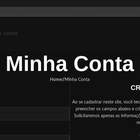
S DA LEVELUP SHOP
POLITICA DE TROCAS E DEVOLUÇÕES DA LEVELUP SHOP
S
C GAMER
Minha Conta
Home
/
Minha Conta
CR
Ao se cadastrar neste site, você ter
preencher os campos abaixo e cr
Solicitaremos apenas as informaç
ma