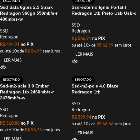
ESGOTADO
ESGOTADO
Ssd Sata 6gb/s 2.5 Spark
Ssd-externo Ignis Portatil
Redragon 960gb 550mb/s-r
Redragon 1tb Preto Usb Usb-c
480mb/s-w
SSD
SSD
Redragon
Redragon
R$
566,91
no PIX
R$
494,91
no PIX
ou até 10x de
R$
62,99
sem juros
ou até 10x de
R$
54,99
sem juros
LER MAIS
LER MAIS
ESGOTADO
ESGOTADO
Ssd-m2-pcle 3.0 Ember
Ssd-m2-pcle 4.0 Blaze
Redragon 1tb 2460mb/s-r
Redragon 1tb
2475mb/s-w
SSD
SSD
Redragon
Redragon
R$
599,94
no PIX
R$
510,86
no PIX
ou até 10x de
R$
66,66
sem juros
ou até 10x de
R$
56,76
sem juros
LER MAIS
LER MAIS