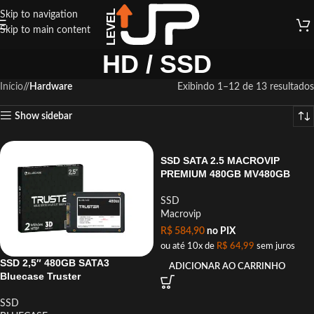
Skip to navigation
Skip to main content
HD / SSD
Início
/
Hardware
Exibindo 1–12 de 13 resultados
Show sidebar
SSD SATA 2.5 MACROVIP
PREMIUM 480GB MV480GB
SSD
Macrovip
R$
584,90
no PIX
ou até 10x de
R$
64,99
sem juros
SSD 2,5″ 480GB SATA3
ADICIONAR AO CARRINHO
Bluecase Truster
SSD