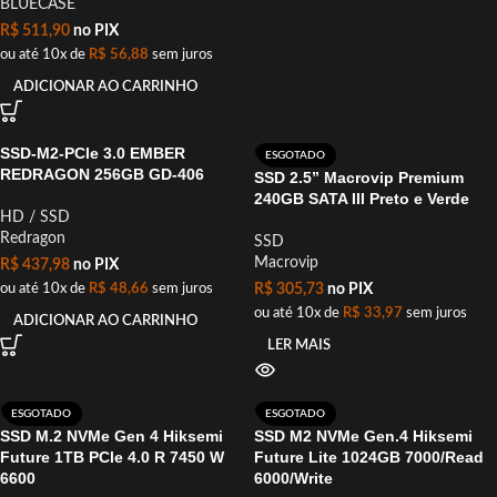
BLUECASE
R$
511,90
no PIX
ou até 10x de
R$
56,88
sem juros
ADICIONAR AO CARRINHO
SSD-M2-PCle 3.0 EMBER
ESGOTADO
REDRAGON 256GB GD-406
SSD 2.5” Macrovip Premium
240GB SATA III Preto e Verde
HD / SSD
Redragon
SSD
Macrovip
R$
437,98
no PIX
ou até 10x de
R$
48,66
sem juros
R$
305,73
no PIX
ou até 10x de
R$
33,97
sem juros
ADICIONAR AO CARRINHO
LER MAIS
ESGOTADO
ESGOTADO
SSD M.2 NVMe Gen 4 Hiksemi
SSD M2 NVMe Gen.4 Hiksemi
Future 1TB PCle 4.0 R 7450 W
Future Lite 1024GB 7000/Read
6600
6000/Write