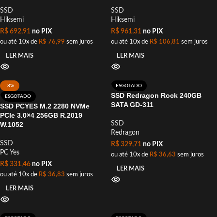
SSD
SSD
Hiksemi
Hiksemi
R$
692,91
no PIX
R$
961,31
no PIX
ou até 10x de
R$
76,99
sem juros
ou até 10x de
R$
106,81
sem juros
LER MAIS
LER MAIS
-8%
ESGOTADO
SSD Redragon Rock 240GB
ESGOTADO
SATA GD-311
SSD PCYES M.2 2280 NVMe
PCIe 3.0×4 256GB R.2019
SSD
W.1052
Redragon
SSD
R$
329,71
no PIX
PC Yes
ou até 10x de
R$
36,63
sem juros
R$
331,46
no PIX
LER MAIS
ou até 10x de
R$
36,83
sem juros
LER MAIS