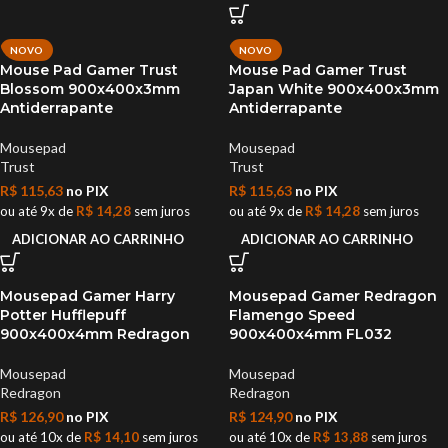
NOVO
NOVO
Mouse Pad Gamer Trust
Mouse Pad Gamer Trust
Blossom 900x400x3mm
Japan White 900x400x3mm
Antiderrapante
Antiderrapante
Mousepad
Mousepad
Trust
Trust
R$
115,63
no PIX
R$
115,63
no PIX
ou até 9x de
R$
14,28
sem juros
ou até 9x de
R$
14,28
sem juros
ADICIONAR AO CARRINHO
ADICIONAR AO CARRINHO
Mousepad Gamer Harry
Mousepad Gamer Redragon
Potter Hufflepuff
Flamengo Speed
900x400x4mm Redragon
900x400x4mm FL032
Mousepad
Mousepad
Redragon
Redragon
R$
126,90
no PIX
R$
124,90
no PIX
ou até 10x de
R$
14,10
sem juros
ou até 10x de
R$
13,88
sem juros