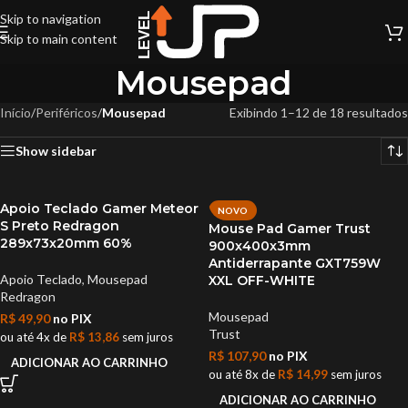
Skip to navigation
Skip to main content
Mousepad
Início
/
Periféricos
/
Mousepad
Exibindo 1–12 de 18 resultados
Show sidebar
Apoio Teclado Gamer Meteor
NOVO
S Preto Redragon
Mouse Pad Gamer Trust
289x73x20mm 60%
900x400x3mm
Antiderrapante GXT759W
Apoio Teclado
,
Mousepad
XXL OFF-WHITE
Redragon
Mousepad
R$
49,90
no PIX
Trust
ou até 4x de
R$
13,86
sem juros
R$
107,90
no PIX
ADICIONAR AO CARRINHO
ou até 8x de
R$
14,99
sem juros
ADICIONAR AO CARRINHO