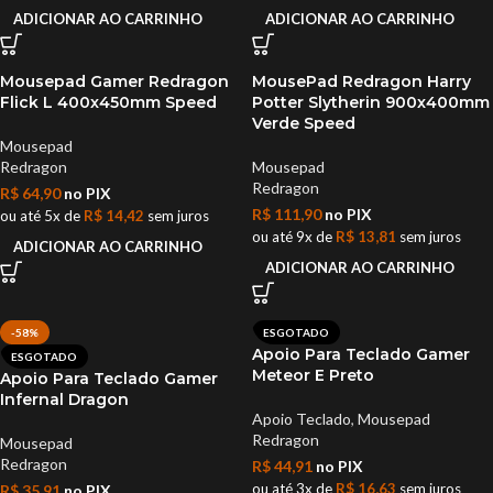
ADICIONAR AO CARRINHO
ADICIONAR AO CARRINHO
Mousepad Gamer Redragon
MousePad Redragon Harry
Flick L 400x450mm Speed
Potter Slytherin 900x400mm
Verde Speed
Mousepad
Redragon
Mousepad
Redragon
R$
64,90
no PIX
R$
111,90
no PIX
ou até 5x de
R$
14,42
sem juros
ou até 9x de
R$
13,81
sem juros
ADICIONAR AO CARRINHO
ADICIONAR AO CARRINHO
-58%
ESGOTADO
Apoio Para Teclado Gamer
ESGOTADO
Meteor E Preto
Apoio Para Teclado Gamer
Infernal Dragon
Apoio Teclado
,
Mousepad
Redragon
Mousepad
Redragon
R$
44,91
no PIX
ou até 3x de
R$
16,63
sem juros
R$
35,91
no PIX