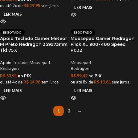
ou até 2x de
R$
19,95
sem juros
LER MAIS
LER MAIS
ESGOTADO
ESGOTADO
Apoio Teclado Gamer Meteor
Mousepad Gamer Redragon
M Preto Redragon 359x73mm
Flick XL 900×400 Speed
Tkl 75%
P032
Apoio Teclado
,
Mousepad
Mousepad
Redragon
Redragon
R$
53,91
no PIX
R$
99,42
no PIX
ou até 4x de
R$
14,98
sem juros
ou até 8x de
R$
13,81
sem juros
LER MAIS
LER MAIS
1
2
→