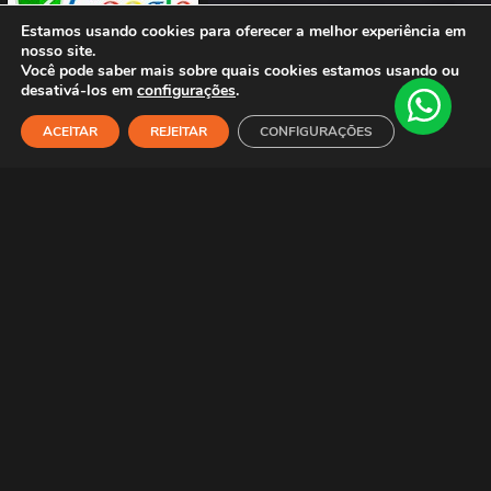
Estamos usando cookies para oferecer a melhor experiência em
nosso site.
Você pode saber mais sobre quais cookies estamos usando ou
desativá-los em
configurações
.
Nosso Blog
ACEITAR
REJEITAR
CONFIGURAÇÕES
Shop
Filters
Wishlist
Cart
My account
Blog
Afiliados
Conta de Afiliado
Termos
Atendimento
De segunda a sexta-feira
das 09h as 16h