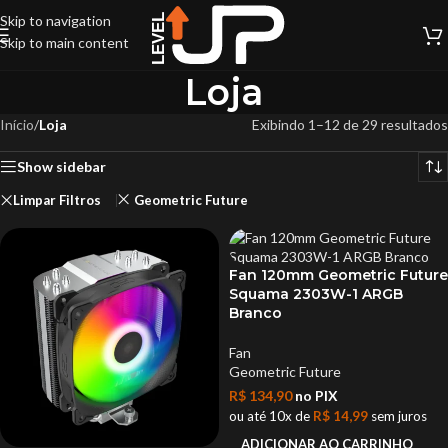
Skip to navigation
Skip to main content
Loja
Início
/
Loja
Exibindo 1–12 de 29 resultados
Show sidebar
Limpar Filtros
Geometric Future
Fan 120mm Geometric Future
Squama 2303W-1 ARGB
Branco
Fan
Geometric Future
R$
134,90
no PIX
ou até 10x de
R$
14,99
sem juros
ADICIONAR AO CARRINHO