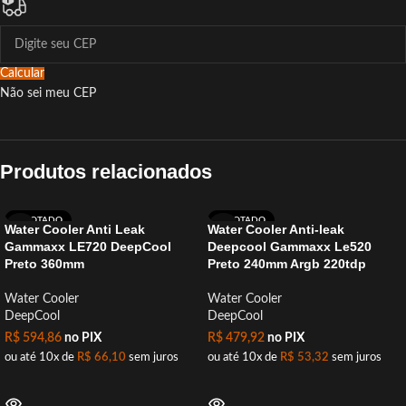
Calcular
Não sei meu CEP
Produtos relacionados
ESGOTADO
ESGOTADO
Water Cooler Anti Leak
Water Cooler Anti-leak
Gammaxx LE720 DeepCool
Deepcool Gammaxx Le520
Preto 360mm
Preto 240mm Argb 220tdp
Water Cooler
Water Cooler
DeepCool
DeepCool
R$
594,86
no PIX
R$
479,92
no PIX
ou até 10x de
R$
66,10
sem juros
ou até 10x de
R$
53,32
sem juros