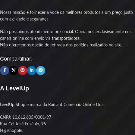
Mais estabilidade em cargas maiores
conteúdo e em tarefas multitarefa
com tecnologia Dual Rank
pesadas.
Nossa missão é fornecer a você os melhores produtos a um preço justo
Menor consumo de energia e menos
O dissipador de calor em alumínio na
com agilidade e segurança.
aquecimento operando a 1.2V
cor branca dá um visual discreto e
Produto novo com nota fiscal e
agressivo ao mesmo tempo,
Não possuímos atendimento presencial. Operamos exclusivamente em
garantia para sua segurança
mantendo a temperatura sob
canais online com envio via transportadora.
controle e aumentando a durabilidade
Não oferecemos opção de retirada dos pedidos realizados no site.
dos componentes. Projetada para ser
compatível com as principais
Compartilhar:
plataformas Intel e AMD, ela entrega
estabilidade e performance sem
drama.
Se o seu setup precisa de mais
A LevelUp
potência, essa é a pedida.
LevelUp Shop é marca da Radiant Comércio Online Ltda.
CNPJ: 10.612.605/0001-97
Rua Cel José Euzébio, 95
Higienópolis