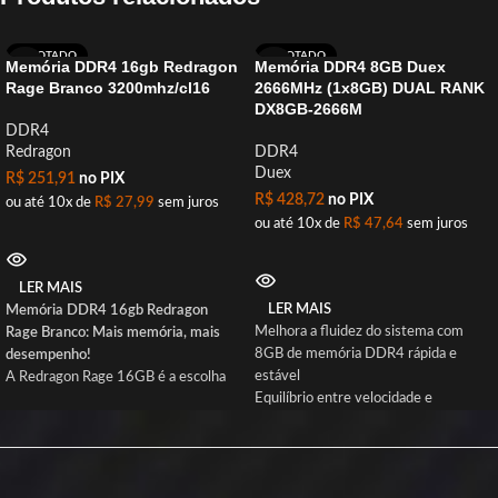
ESGOTADO
ESGOTADO
Memória DDR4 16gb Redragon
Memória DDR4 8GB Duex
Rage Branco 3200mhz/cl16
2666MHz (1x8GB) DUAL RANK
DX8GB-2666M
DDR4
Redragon
DDR4
Duex
R$
251,91
no PIX
R$
428,72
no PIX
ou até 10x de
R$
27,99
sem juros
ou até 10x de
R$
47,64
sem juros
LER MAIS
LER MAIS
Memória DDR4 16gb Redragon
Melhora a fluidez do sistema com
Rage Branco: Mais memória, mais
8GB de memória DDR4 rápida e
desempenho!
estável
A Redragon Rage 16GB é a escolha
Equilíbrio entre velocidade e
ideal para quem quer dar aquele salto
compatibilidade com frequência de
de performance no PC. Rodando a
2666MHz
3200MHz com baixa latência CL16,
Resposta ágil nas tarefas diárias
essa memória DDR4 garante mais
graças à latência CL16
velocidade nos jogos, na criação de