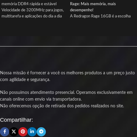
memória DDR4 rápida e estável
Rage: Mais memória, mais
Velocidade de 3200MHz para jogos,
desempenho!
multitarefa e aplicações do dia a dia
A Redragon Rage 16GB é a escolha
Dissipador eficiente mantém a
ideal para quem quer dar aquele salto
temperatura sob controle em uso
de performance no PC. Rodando a
prolongado
3200MHz com baixa latência CL16,
Design clean e discreto para setups
essa memória DDR4 garante mais
organizados sem iluminação
velocidade nos jogos, na criação de
Compatível com a maioria das placas-
conteúdo e em tarefas multitarefa
mãe DDR4 para upgrade fácil e
pesadas.
rápido
O dissipador de calor em alumínio na
Produto novo com nota fiscal e
Nossa missão é fornecer a você os melhores produtos a um preço justo
cor preta dá um visual discreto e
garantia para sua segurança
com agilidade e segurança.
agressivo ao mesmo tempo,
mantendo a temperatura sob
Não possuímos atendimento presencial. Operamos exclusivamente em
controle e aumentando a durabilidade
dos componentes. Projetada para ser
canais online com envio via transportadora.
compatível com as principais
Não oferecemos opção de retirada dos pedidos realizados no site.
plataformas Intel e AMD, ela entrega
estabilidade e performance sem
Compartilhar:
drama.
Se o seu setup precisa de mais