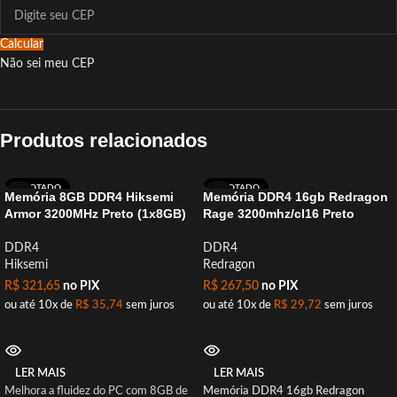
Calcular
Não sei meu CEP
Produtos relacionados
ESGOTADO
ESGOTADO
Memória 8GB DDR4 Hiksemi
Memória DDR4 16gb Redragon
Armor 3200MHz Preto (1x8GB)
Rage 3200mhz/cl16 Preto
DDR4
DDR4
Hiksemi
Redragon
R$
321,65
no PIX
R$
267,50
no PIX
ou até 10x de
R$
35,74
sem juros
ou até 10x de
R$
29,72
sem juros
LER MAIS
LER MAIS
Melhora a fluidez do PC com 8GB de
Memória DDR4 16gb Redragon