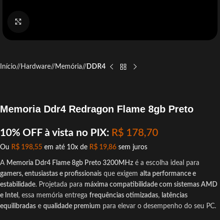
Click to enlarge
Início
/
Hardware
/
Memória
/
DDR4
Memoria Ddr4 Redragon Flame 8gb Preto
10% OFF à vista no PIX:
R$
178,70
Ou
R$
198,55
em até 10x de
R$
19,86
sem juros
A
Memoria Ddr4 Flame 8gb Preto 3200MHz
é a escolha ideal para
gamers, entusiastas e profissionais
que exigem
alta performance e
estabilidade
. Projetada para
máxima compatibilidade com sistemas AMD
e Intel
, essa memória entrega
frequências otimizadas
,
latências
equilibradas
e
qualidade premium
para elevar o desempenho do seu PC.