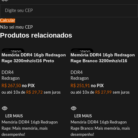
Calcular
Não sei meu CEP
Produtos relacionados
ESGOTADO
ESGOTADO
Memória DDR4 16gb Redragon
Memória DDR4 16gb Redragon
Rage 3200mhz/cl16 Preto
Rage Branco 3200mhz/cl16
DDR4
DDR4
Redragon
Redragon
R$
267,50
no PIX
R$
251,91
no PIX
ou até 10x de
R$
29,72
sem juros
ou até 10x de
R$
27,99
sem juros
LER MAIS
LER MAIS
Memória DDR4 16gb Redragon
Memória DDR4 16gb Redragon
Rage: Mais memória, mais
Rage Branco: Mais memória, mais
desempenho!
desempenho!