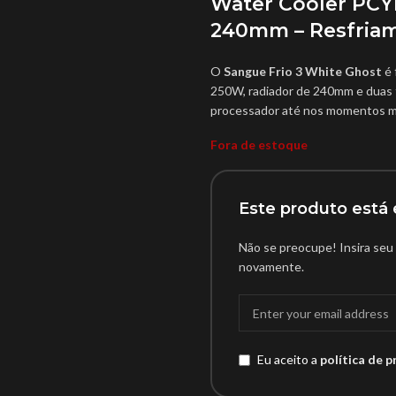
Water Cooler PCY
240mm – Resfriam
O
Sangue Frio 3 White Ghost
é 
250W, radiador de 240mm e duas f
processador até nos momentos mai
Fora de estoque
Este produto est
Não se preocupe! Insira seu 
novamente.
Eu aceito a
política de p