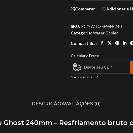
Comparar
Adicionar a L
SKU:
PCY-WTC-SFWH-240
Categoria:
Water Cooler
Compartilhar:
Calcular o Frete
Não sei meu CEP
DESCRIÇÃO
AVALIAÇÕES (0)
e Ghost 240mm – Resfriamento bruto c