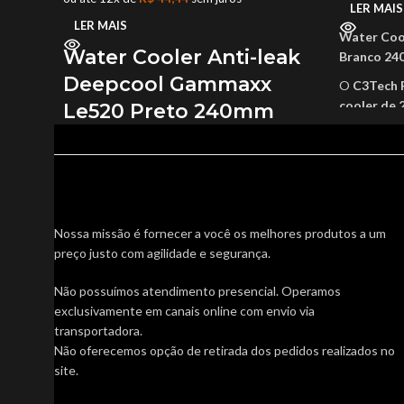
LER MAIS
LER MAIS
Water Coo
Water Cooler Anti-leak
Branco 24
Deepcool Gammaxx
O
C3Tech
cooler de
Le520 Preto 240mm
eficiência 
Argb 220tdp
Com
TDP 
processado
garantindo
O Water Coller Deepcaol Le520 é um sistema
em longas s
de refrigeração líquida de alto desempenho,
pesados.
Nossa missão é fornecer a você os melhores produtos a um
ideal para quem busca manter o processador
O conjunto
preço justo com agilidade e segurança.
operando com temperaturas baixas e máxima
com
rolame
eficiência. Com um
radiador de 240mm
, ele
Não possuímos atendimento presencial. Operamos
alcançand
oferece dissipação térmica para
até 220W
exclusivamente em canais online com envio via
uma
bomba 
de TDP
, garantindo excelente performance
transportadora.
apenas
18,
mesmo em cenários exigentes.
Não oferecemos opção de retirada dos pedidos realizados no
visual fica 
Seu design moderno apresenta uma
bomba
site.
infinito R
quadrada com bordas arredondadas
e
um show de 