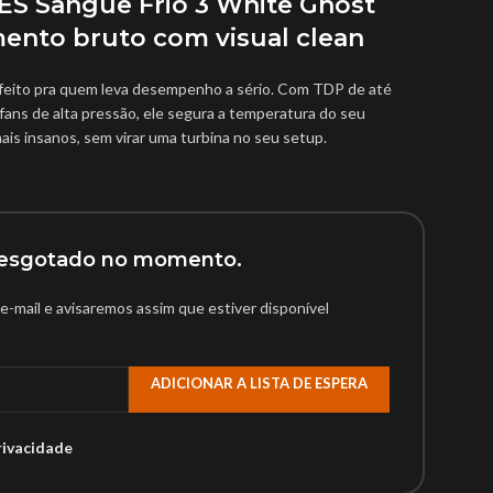
ES Sangue Frio 3 White Ghost
ento bruto com visual clean
feito pra quem leva desempenho a sério. Com TDP de até
ans de alta pressão, ele segura a temperatura do seu
s insanos, sem virar uma turbina no seu setup.
á esgotado no momento.
e-mail e avisaremos assim que estiver disponível
ADICIONAR A LISTA DE ESPERA
rivacidade