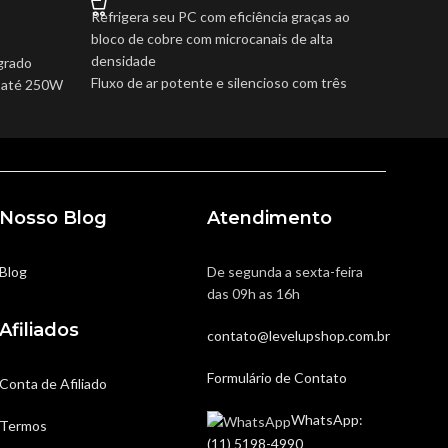
Refrigera seu PC com eficiência graças ao
Process
bloco de cobre com microcanais de alta
com rad
densidade
tempera
grado
Fluxo de ar potente e silencioso com três
Ambiente
s até 250W
fans de 120mm que mantêm o ruído abaixo
três fa
de 29 dB
reduzid
intenso
Design moderno e discreto com iluminação
Visual m
RGB nas bordas para personalizar seu setup
ARGB gr
ole PWM
Tubos resistentes com revestimento em
Durabili
demanda
nylon que aumentam a durabilidade e evitam
sleeve 
Nosso Blog
Atendimento
ompatível
vazamentos
desgast
ado
Compatível com os principais sockets Intel e
Compatív
antia para
Blog
De segunda a sexta-feira
AMD para fácil instalação
AMD, in
das 09h as 16h
Produto novo com nota fiscal e garantia para
LGA170
sua segurança
Produto 
Afiliados
contato@levelupshop.com.br
ano par
Formulário de Contato
Conta de Afiliado
WhatsApp:
Termos
(11) 5198-4990