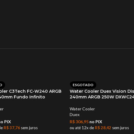
O
ESGOTADO
oler C3Tech FC-W240 ARGB
Water Cooler Duex Vision Di
40mm Fundo Infinito
240mm ARGB 250W DXWC2
er
Water Cooler
Duex
o PIX
R$
306,95
no PIX
de
R$
37,76
sem juros
ou até 12x de
R$
28,42
sem juros