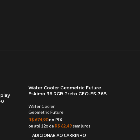
Water Cooler Geometric Future
Water 
Eskimo 36 RGB Preto GEO-ES-36B
Eskimo
splay
40
Water Cooler
Water C
Geometric Future
Geometr
R$
674,90
no PIX
R$
427,
ou até 12x de
R$
62,49
sem juros
ou até 1
ADICIONAR AO CARRINHO
ADIC