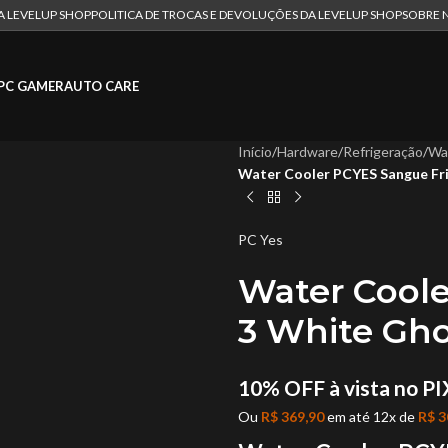
DA LEVELUP SHOP
POLITICA DE TROCAS E DEVOLUÇÕES DA LEVELUP SHOP
SOBRE 
PC GAMER
AUTO CARE
Início
/
Hardware
/
Refrigeração
/
Wa
Water Cooler PCYES Sangue F
PC Yes
Water Coole
3 White Gh
10% OFF à vista no PI
Ou
R$
369,90
em até 12x de
R$
3