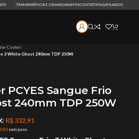
NÓS
TRANSPARÊNCIA E CANAIS
GARANTIA
CONTATO
FAQ
AFILIADOS
ter Cooler
/
rio 3 White Ghost 240mm TDP 250W
r PCYES Sangue Frio
ost 240mm TDP 250W
X:
R$
332,91
0,83
sem juros