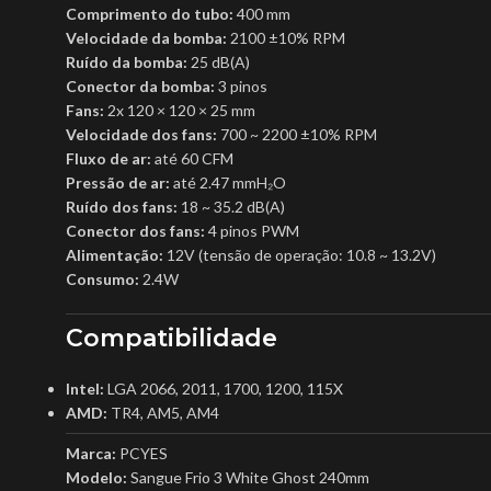
Comprimento do tubo:
400 mm
Velocidade da bomba:
2100 ±10% RPM
Ruído da bomba:
25 dB(A)
Conector da bomba:
3 pinos
Fans:
2x 120 × 120 × 25 mm
Velocidade dos fans:
700 ~ 2200 ±10% RPM
Fluxo de ar:
até 60 CFM
Pressão de ar:
até 2.47 mmH₂O
Ruído dos fans:
18 ~ 35.2 dB(A)
Conector dos fans:
4 pinos PWM
Alimentação:
12V (tensão de operação: 10.8 ~ 13.2V)
Consumo:
2.4W
Compatibilidade
Intel:
LGA 2066, 2011, 1700, 1200, 115X
AMD:
TR4, AM5, AM4
Marca:
PCYES
Modelo:
Sangue Frio 3 White Ghost 240mm