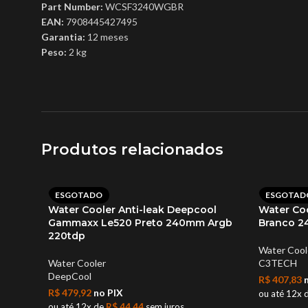
Part Number:
WCSF3240WGBR
EAN:
7908445427495
Garantia:
12 meses
Peso:
2 kg
Produtos relacionados
ESGOTADO
ESGOTAD
Water Cooler Anti-leak Deepcool
Water Co
Gammaxx Le520 Preto 240mm Argb
Branco 2
220tdp
Water Cool
Water Cooler
C3TECH
DeepCool
R$
407,83
n
R$
479,92
no PIX
ou até 12x 
ou até 12x de
R$
44,44
sem juros