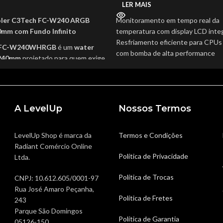
LER MAIS
ler C3Tech FC-W240 ARGB
Monitoramento em tempo real da
0mm com Fundo Infinito
temperatura com display LCD inte
Resfriamento eficiente para CPU
 FC-W240WHRGB
é um
water
com bomba de alta performance
 240mm
projetado para quem exige
Silêncio garantido mesmo em uso 
térmica e estilo no setup gamer
.
com ruído máximo de 23 dB
de 250W
, ele lida facilmente com
Ventoinhas de 120mm com contr
res de alta performance
,
ajustam a velocidade conforme a 
 temperaturas mais baixas mesmo
A LevelUp
Nossos Termos
Iluminação personalizável ARGB c
essões de jogos ou trabalhos
com principais softwares do merc
Produto novo com nota fiscal e gar
LevelUp Shop é marca da
Termos e Condições
 conta com
duas fans de 120mm
total segurança na compra
Radiant Comércio Online
nto hidráulico silencioso
,
Política de Privacidade
Ltda.
o
até 50 CFM de fluxo de ar
, e
compacta e eficiente
com
Política de Trocas
CNPJ: 10.612.605/0001-97
9 dBA de ruído
. O destaque
Rua José Amaro Peçanha,
para o
bloco com efeito de fundo
Política de Fretes
243
GB
, que transforma o seu PC em
Parque São Domingos
luzes moderno e personalizável.
Política de Garantia
05126-150