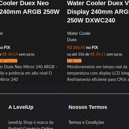
Cooler Duex Neo
Water Cooler Duex V
r 240mm ARGB 250W
Display 240mm AR
250W DXWC240
er
Water Cooler
Duex
o PIX
R$
306,95
no PIX
de
R$
30,54
sem juros
ou até 10x de
R$
34,11
sem juros
o carrinho
Ler mais
er Duex Neo Mirror 240 ARGB –
Monitoramento em tempo real da
tilo e potência em alto nível O
temperatura com display LCD inte
irror 240
Resfriamento eficiente para CPUs
com bomba de alta performance
Silêncio garantido mesmo em uso 
com ruído máximo de 23 dB
Ventoinhas de 120mm com contr
A LevelUp
Nossos Termos
ajustam a velocidade conforme a
Iluminação personalizável ARGB c
LevelUp Shop é marca da
Termos e Condições
com principais softwares do merc