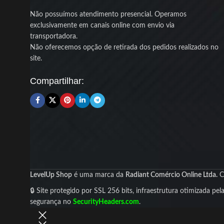
A
tecnologia Anti-Leak exclusiva da DeepCool
Não possuímos atendimento presencial. Operamos
mantém a
pressão interna equilibrada
,
exclusivamente em canais online com envio via
aumentando a
segurança e durabilidade
do
transportadora.
sistema. O
radiador de 240mm em alumínio
Não oferecemos opção de retirada dos pedidos realizados no
oferece dissipação eficiente, enquanto os
site.
tubos de 410mm
dão flexibilidade para
instalação em diferentes gabinetes.
Compartilhar:
Com
bomba silenciosa de até 3400 RPM
e
fans PWM ajustáveis até 2100 RPM
, o LE240
V2 entrega o
equilíbrio perfeito entre silêncio e
performance
, pronto para enfrentar longas
sessões de jogo ou renderizações pesadas.
LevelUp Shop
é uma marca da
Radiant Comércio Online Ltda.
C
🔒 Site protegido por SSL 256 bits, infraestrutura otimizada pel
segurança no
SecurityHeaders.com
.