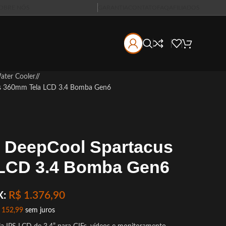
OBRE NÓS
GARANTIA
CONTATO
FAQ
AFILIADOS
ater Cooler
/
us 360mm Tela LCD 3.4 Bomba Gen6
r DeepCool Spartacus
LCD 3.4 Bomba Gen6
X:
R$
1.376,90
152,99
sem juros