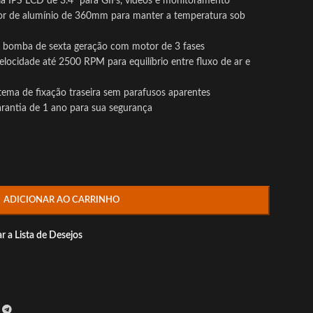
la IPS LCD de 3.4” para GIFs, vídeos e monitoramento
dor de alumínio de 360mm para manter a temperatura sob
à bomba de sexta geração com motor de 3 fases
ocidade até 2500 RPM para equilíbrio entre fluxo de ar e
stema de fixação traseira sem parafusos aparentes
arantia de 1 ano para sua segurança
ADICIONAR AO CARRINHO
r a Lista de Desejos