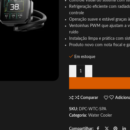
Controle visual do sistema com te
Refrigeração eficiente com radia
controle
Operação suave e estável graças 
Ventoinhas PWM que ajustam a vel
ruído
Instalação limpa e prática com si
Produto novo com nota fiscal e g
Em estoque
-
+
Comparar
Adiciona
SKU:
DPC-WTC-SPA
Categoria:
Water Cooler
Compartilhar: