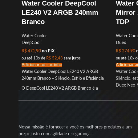
Water Cooler DeepCool
Water 
LE240 V2 ARGB 240mm
Mirro
Branco
TDP
Water Cooler
Water Cool
DeepCool
Duex
R$
471,90
no PIX
R$
274,90
n
ou até 10x de
R$
52,43
sem juros
ou até 10x 
Adicionar ao carrinho
Adicionar a
Water Cooler DeepCool LE240 V2 ARGB
Water Cool
240mm Branco – Silêncio, Estilo e Eficiência
Silêncio, es
Duex Neo M
O
DeepCool LE240 V2 ARGB Branco
é a
escolha perfeita para quem busca
desempenho térmico sólido aliado a um visual
clean
para o setup. Com
duas ventoinhas de
120mm
e
bloco de bomba com ARGB
vibrante
, ele garante que seu processador
Nossa missão é fornecer a você os melhores produtos a um
fique em temperaturas ideais enquanto o seu
preço justo com agilidade e segurança.
PC brilha com estilo.