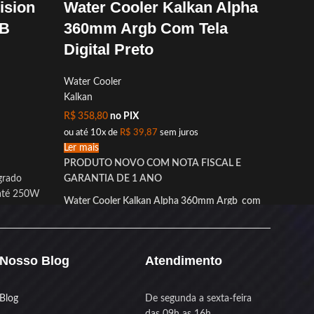
ision
Water Cooler Kalkan Alpha
Wate
GB
360mm Argb Com Tela
360m
Digital Preto
AM4/
Water Cooler
Water C
Kalkan
Kalkan
R$
358,80
no PIX
R$
359,
ou até 10x de
R$
39,87
sem juros
ou até 1
Ler mais
Ler mais
PRODUTO NOVO COM NOTA FISCAL E
Water C
grado
GARANTIA DE 1 ANO
O monst
 até 250W
Water Cooler Kalkan Alpha 360mm Argb com
Se você
Display - Potencia Maxima com Visual de
precisa 
intenso
Respeito
Iota 36
feito pr
O Alpha 360 ARGB chegou pra quem leva o
ole PWM
Nosso Blog
Atendimento
esquenta
setup a serio. Com
tres fans RGB
de 120mm e
 demanda
um display no bloco mostrando a
A
Water
ompatível
Blog
De segunda a sexta-feira
temperatura do processador em tempo real,
Preto
t
ado