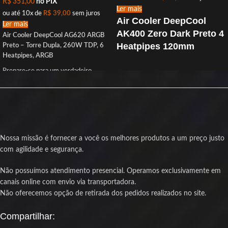
R$
351,00
no PIX
Ler mais
ou até 10x de
R$
39,00
sem juros
Air Cooler DeepCool
Ler mais
AK400 Zero Dark Preto 4
Air Cooler DeepCool AG620 ARGB
Heatpipes 120mm
Preto – Torre Dupla, 260W TDP, 6
Heatpipes, ARGB
Resfriamento extremo, silêncio
Prepare-se para um verdadeiro
absoluto e design stealth para setups
resfriamento pesado! O
DeepCool
de alto desempenho.
AG620 ARGB
chega com força total
O
DeepCool AK400 Zero Dark
é a
para encarar os processadores mais
versão totalmente preta do
exigentes. Com
duas torres de
consagrado AK400, trazendo um
dissipação
,
duas ventoinhas de
visual
stealth premium
e
120mm
e
seis heatpipes
, ele entrega
Nossa missão é fornecer a você os melhores produtos a um preço justo
desempenho térmico
até 260W de capacidade térmica
,
com agilidade e segurança.
impressionante.
mantendo sua CPU em temperaturas
Com
eficiência de dissipação de até
ideais mesmo sob carga pesada.
220W
, ele é ideal para processadores
Não possuímos atendimento presencial. Operamos exclusivamente em
Ideal para gamers, overclockers e
modernos, oferecendo
alta
canais online com envio via transportadora.
entusiastas que exigem performance
performance térmica e operação
Não oferecemos opção de retirada dos pedidos realizados no site.
térmica sem abrir mão do estilo. A
silenciosa
em qualquer situação.
iluminação
ARGB endereçável
em
Compartilhar:
cada ventoinha garante aquele toque