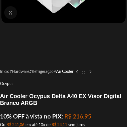
Click to enlarge
Início
/
Hardware
/
Refrigeração
/
Air Cooler
Ocypus
Air Cooler Ocypus Delta A40 EX Visor Digital
Branco ARGB
10% OFF à vista no PIX:
R$
216,95
Ou
R$
241,06
em até 10x de
R$
24,11
sem juros