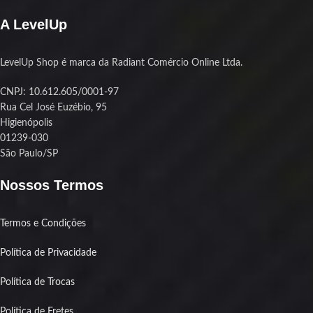
visual que transforma o setup. E o
melhor: instalação simplificada com
A LevelUp
suporte total para os sockets mais
atuais da Intel e AMD.
LevelUp Shop é marca da Radiant Comércio Online Ltda.
Destaques:
Dupla torre com 6 heatpipes:
CNPJ: 10.612.605/0001-97
Resfriamento avançado com TDP de
Rua Cel José Euzébio, 95
260W
Higienópolis
Iluminação ARGB sincronizável com
01239-030
placa-mãe via 3 pinos (5V)
São Paulo/SP
Baixo ruído com rolamento hidráulico
Nossos Termos
e até 1850 RPM
Compatível com Intel LGA 1700 e
AMD AM5/AM4
Termos e Condições
Instalação fácil com suportes
metálicos robustos
Política de Privacidade
Política de Trocas
Política de Fretes