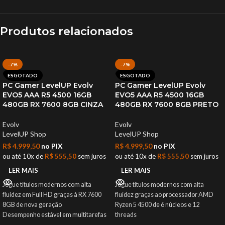
Produtos relacionados
-7%
-7%
ESGOTADO
ESGOTADO
PC Gamer LevelUP Evolv
PC Gamer LevelUP Evolv
EVO5 AAA R5 4500 16GB
EVO5 AAA R5 4500 16GB
480GB RX 7600 8GB CINZA
480GB RX 7600 8GB PRETO
Evolv
Evolv
LevelUP Shop
LevelUP Shop
R$
4.999,50
no PIX
R$
4.999,50
no PIX
ou até 10x de
R$
555,50
sem juros
ou até 10x de
R$
555,50
sem juros
LER MAIS
LER MAIS
Jogue títulos modernos com alta
Jogue títulos modernos com alta
fluidez em Full HD graças à RX 7600
fluidez graças ao processador AMD
8GB de nova geração
Ryzen 5 4500 de 6 núcleos e 12
Desempenho estável em multitarefas
threads
com processador AMD Ryzen 5 4500
Experiência visual imersiva em Full HD