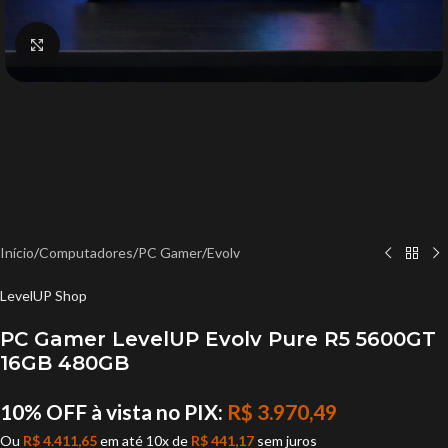
Click to enlarge
Início
/
Computadores
/
PC Gamer
/
Evolv
LevelUP Shop
PC Gamer LevelUP Evolv Pure R5 5600GT
16GB 480GB
10% OFF à vista no PIX:
R$
3.970,49
Ou
R$
4.411,65
em até 10x de
R$
441,17
sem juros