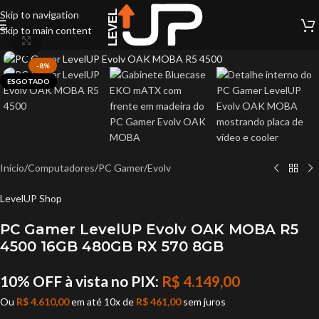
Skip to navigation
Skip to main content
Click to enlarge
-8%
ESGOTADO
Início
/
Computadores
/
PC Gamer
/
Evolv
LevelUP Shop
PC Gamer LevelUP Evolv OAK MOBA R5
4500 16GB 480GB RX 570 8GB
10% OFF à vista no PIX:
R$
4.149,00
Ou
R$
4.610,00
em até 10x de
R$
461,00
sem juros