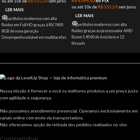
R$
4.999,50
no PIX
ou até 10x de
R$
555,50
sem juros
ou até 10x de
R$
555,50
sem juros
LER MAIS
LER MAIS
Jogue títulos modernos com alta
Jogue títulos modernos com alta
fluidez em Full HD graças à RX 7600
fluidez graças ao processador AMD
8GB de nova geração
Ryzen 5 4500 de 6 núcleos e 12
Desempenho estável em multitarefas
threads
com processador AMD Ryzen 5 4500
Experiência visual imersiva em Full HD
de 6 núcleos e 12 threads
com a placa de vídeo AMD Radeon RX
Carregamento rápido de jogos e
7600 8GB baseada em arquitetura
sistema responsivo com SSD de
RDNA3
480GB
Carregamento rápido e sistema
Memória de 16GB DDR4 em dual
responsivo com SSD de 480GB para
channel para rodar jogos atuais sem
menos espera e mais jogo
travamentos
Nossa missão é fornecer a você os melhores produtos a um preço justo
Memória de 16GB DDR4 em dual
Gabinete compacto com vidro
com agilidade e segurança.
channel para rodar jogos atuais sem
temperado e 5 fans ARGB para
travamentos
refrigeração eficiente e visual gamer
Não possuímos atendimento presencial. Operamos exclusivamente em
Gabinete compacto com vidro
Produto novo com nota fiscal e
canais online com envio via transportadora.
temperado e 5 fans ARGB que
garantia para sua segurança
Não oferecemos opção de retirada dos pedidos realizados no site.
mantêm o PC refrigerado e com estilo
gamer
Produto novo com nota fiscal e
Compartilhar: