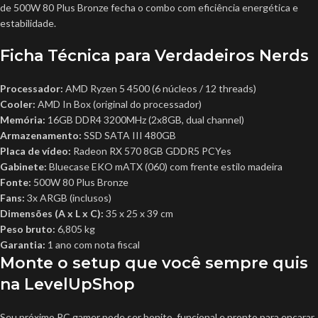
de 500W 80 Plus Bronze fecha o combo com eficiência energética e
estabilidade.
Ficha Técnica para Verdadeiros Nerds
Processador:
AMD Ryzen 5 4500 (6 núcleos / 12 threads)
Cooler:
AMD In Box (original do processador)
Memória:
16GB DDR4 3200MHz (2x8GB, dual channel)
Armazenamento:
SSD SATA III 480GB
Placa de vídeo:
Radeon RX 570 8GB GDDR5 PCYes
Gabinete:
Bluecase EKO mATX (060) com frente estilo madeira
Fonte:
500W 80 Plus Bronze
Fans:
3x ARGB (inclusos)
Dimensões (A x L x C):
35 x 25 x 39 cm
Peso bruto:
6,805 kg
Garantia:
1 ano com nota fiscal
Monte o setup que você sempre quis
na LevelUpShop
Seu próximo PC gamer pode ser bonito, funcional e pronto para encarar