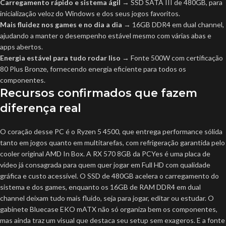
Carregamento rápido e sistema ágil
→ SSD SATA III de 480GB, para
inicialização veloz do Windows e dos seus jogos favoritos.
Mais fluidez nos games e no dia a dia
→ 16GB DDR4 em dual channel,
ajudando a manter o desempenho estável mesmo com várias abas e
apps abertos.
Energia estável para tudo rodar liso
→ Fonte 500W com certificação
80 Plus Bronze, fornecendo energia eficiente para todos os
componentes.
Recursos confirmados que fazem
diferença real
O coração desse PC é o Ryzen 5 4500, que entrega performance sólida
tanto em jogos quanto em multitarefas, com refrigeração garantida pelo
cooler original AMD In Box. A RX 570 8GB da PCYes é uma placa de
vídeo já consagrada para quem quer jogar em Full HD com qualidade
gráfica e custo acessível. O SSD de 480GB acelera o carregamento do
sistema e dos games, enquanto os 16GB de RAM DDR4 em dual
channel deixam tudo mais fluido, seja para jogar, editar ou estudar. O
gabinete Bluecase EKO mATX não só organiza bem os componentes,
mas ainda traz um visual que destaca seu setup sem exageros. E a fonte