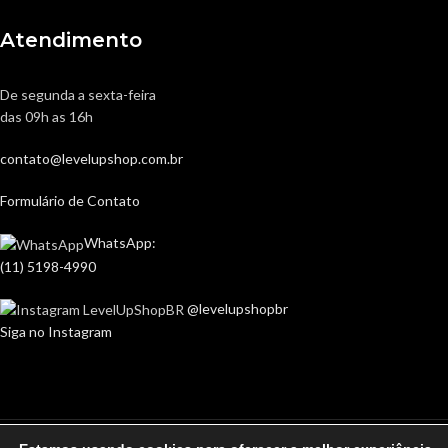
Atendimento
De segunda a sexta-feira
das 09h as 16h
contato@levelupshop.com.br
Formulário de Contato
WhatsApp:
(11) 5198-4990
@levelupshopbr
Siga no Instagram
LevelUp Shop
é uma marca da
Radiant Comércio Online Ltda.
CNPJ