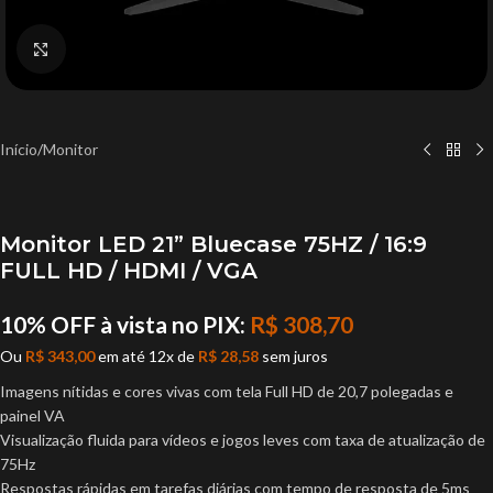
Click to enlarge
Início
/
Monitor
Monitor LED 21” Bluecase 75HZ / 16:9
FULL HD / HDMI / VGA
10% OFF à vista no PIX:
R$
308,70
Ou
R$
343,00
em até 12x de
R$
28,58
sem juros
Imagens nítidas e cores vivas com tela Full HD de 20,7 polegadas e
painel VA
Visualização fluida para vídeos e jogos leves com taxa de atualização de
75Hz
Respostas rápidas em tarefas diárias com tempo de resposta de 5ms