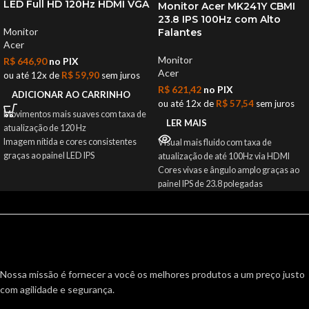
LED Full HD 120Hz HDMI VGA
Monitor Acer MK241Y CBMI
23.8 IPS 100Hz com Alto
Monitor
Falantes
Acer
Monitor
R$
646,90
no PIX
Acer
ou até 12x de
R$
59,90
sem juros
R$
621,42
no PIX
ADICIONAR AO CARRINHO
ou até 12x de
R$
57,54
sem juros
Movimentos mais suaves com taxa de
LER MAIS
atualização de 120 Hz
Imagem nítida e cores consistentes
Visual mais fluido com taxa de
graças ao painel LED IPS
atualização de até 100Hz via HDMI
Resposta rápida de 1 ms para cenas
Cores vivas e ângulo amplo graças ao
ágeis e sem borrões
painel IPS de 23.8 polegadas
Tela de 24,5 polegadas com resolução
Menos cansaço visual com tratamento
Full HD para boa definição
antirreflexo e tecnologias Acer
Conexões HDMI e VGA que facilitam a
VisionCare
compatibilidade com vários
Som integrado para um setup mais
dispositivos
limpo sem caixas extras
Produto novo com nota fiscal e
Design moderno com bordas
Nossa missão é fornecer a você os melhores produtos a um preço justo
garantia para sua segurança
ultrafinas para múltiplos monitores
com agilidade e segurança.
Produto novo com nota fiscal e
garantia oficial Acer