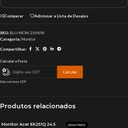
Comparar
Adicionar a Lista de Desejos
SKU:
BLU-MON-21HVW
Categoria:
Monitor
Compartilhar:
Calcular o Frete
Calcular
Não sei meu CEP
Produtos relacionados
Monitor Acer EK251Q 24.5
ESGOTADO