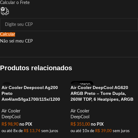
Calcular o Frete
Calcular
Não sei meu CEP
Produtos relacionados
ESGOTADO
Air Cooler Deepcool Ag200
Air Cooler DeepCool AG620
Preto
ARGB Preto – Torre Dupla,
Am4/am5/lga1700/115x/1200
260W TDP, 6 Heatpipes, ARGB
Air Cooler
Air Cooler
DeepCool
DeepCool
R$
98,90
no PIX
R$
351,00
no PIX
ou até 8x de
R$
13,74
sem juros
ou até 10x de
R$
39,00
sem juros