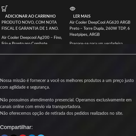
ADICIONAR AO CARRINHO
LER MAIS
PRODUTO NOVO, COM NOTA
Air Cooler DeepCool AG620 ARGB
FISCAL E GARANTIA DE 1 ANO.
Preto – Torre Dupla, 260W TDP, 6
Heatpipes, ARGB
Air Cooler Deepcool Ag200 – Fino,
Frio e Pronto pro Combate
Prepare-se para um verdadeiro
resfriamento pesado! O
DeepCool
Se seu processador anda derretendo
AG620 ARGB
chega com força total
mais que chocolate no painel do carro,
para encarar os processadores mais
o AG200 da DeepCool é o respiro
exigentes. Com
duas torres de
que ele merece. Com dois heatpipes
dissipação
,
duas ventoinhas de
de cobre em contato direto e um
120mm
e
seis heatpipes
, ele entrega
Nossa missão é fornecer a você os melhores produtos a um preço justo
dissipador desenhado na régua, esse
até 260W de capacidade térmica
,
com agilidade e segurança.
cooler entrega performance fria sem
mantendo sua CPU em temperaturas
precisar fazer barulho de helicóptero
ideais mesmo sob carga pesada.
Não possuímos atendimento presencial. Operamos exclusivamente em
de extração.
canais online com envio via transportadora.
Ideal para gamers, overclockers e
A fan PWM de 92mm manda um
Não oferecemos opção de retirada dos pedidos realizados no site.
entusiastas que exigem performance
fluxo de ar balanceado na medida, pra
térmica sem abrir mão do estilo. A
manter a temperatura no controle
iluminação
ARGB endereçável
em
Compartilhar:
mesmo quando o jogo tá pegando
cada ventoinha garante aquele toque
fogo e o alt-tab tá funcionando como