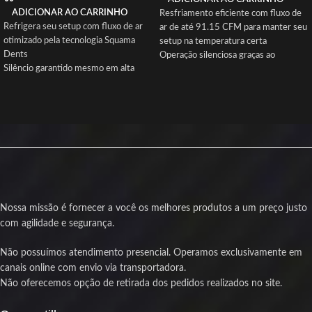
ADICIONAR AO CARRINHO
Resfriamento eficiente com fluxo de
Refrigera seu setup com fluxo de ar
ar de até 91.15 CFM para manter seu
otimizado pela tecnologia Squama
setup na temperatura certa
Dents
Operação silenciosa graças ao
Silêncio garantido mesmo em alta
rolamento hidráulico e
rotação com ruído abaixo de 29 dBA
amortecedores que reduzem
Durabilidade maior graças ao
vibrações
rolamento hidráulico e
Iluminação ARGB no frame para dar
amortecedores de borracha
estilo e personalidade ao seu
Iluminação ARGB endereçável que
gabinete
valoriza qualquer configuração gamer
Compatível com gabinetes e
Compatível com controle PWM para
radiadores, garantindo versatilidade
ajuste preciso da velocidade
no seu sistema
Produto novo com nota fiscal e 1 ano
Controle preciso da velocidade entre
Nossa missão é fornecer a você os melhores produtos a um preço justo
de garantia para sua segurança
800 e 2400 RPM para ajustar o
desempenho conforme a necessidade
com agilidade e segurança.
Produto novo com nota fiscal e
garantia de 1 ano para sua
Não possuímos atendimento presencial. Operamos exclusivamente em
tranquilidade
canais online com envio via transportadora.
Não oferecemos opção de retirada dos pedidos realizados no site.