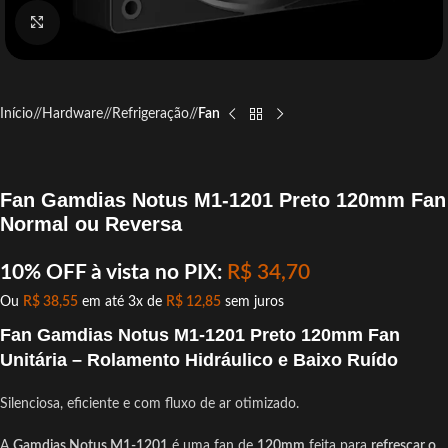
Click to enlarge
Início
/
Hardware
/
Refrigeração
/
Fan
Fan Gamdias Notus M1-1201 Preto 120mm Fan
Normal ou Reversa
10% OFF à vista no PIX:
R$
34,70
Ou
R$
38,55
em até 3x de
R$
12,85
sem juros
Fan Gamdias Notus M1-1201 Preto 120mm Fan
Unitária –
Rolamento Hidráulico e Baixo Ruído
Silenciosa, eficiente e com fluxo de ar otimizado.
A
Gamdias Notus M1-1201
é uma fan de
120mm
feita para
refrescar o