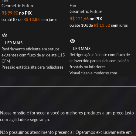
Fan
Geometric Future
Fan
Geometric Future
R$
99,90
no PIX
R$
121,66
no PIX
ou até 8x de
R$
13,88
sem juros
ou até 10x de
R$
13,52
sem juros
LER MAIS
LER MAIS
Resfriamento eficiente em setups
Refrigeração eficiente com fluxo de
exigentes com fluxo de ar de até 115
ar invertido para builds com painéis
CFM
frontais ou inferiores
Pressão estática alta para radiadores
Visual clean e moderno com
densos graças à espessura de 38mm
iluminação ARGB no frame para
Iluminação ARGB suave que valoriza
personalizar seu setup
o visual do seu setup
Operação silenciosa e estável graças
Funcionamento estável e silencioso
ao rolamento hidráulico e
com rolamento hidráulico e
amortecedores de borracha
amortecedores de borracha
Alta pressão estática e fluxo de ar
Controle preciso da velocidade entre
Nossa missão é fornecer a você os melhores produtos a um preço justo
para manter componentes frescos
700 e 2500 RPM via conector PWM
com agilidade e segurança.
mesmo em uso intenso
Produto novo com nota fiscal e
Construção robusta com materiais
garantia de 1 ano para sua segurança
Não possuímos atendimento presencial. Operamos exclusivamente em
duráveis que garantem longa vida útil