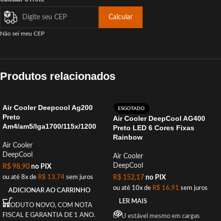
Calcular
Não sei meu CEP
Produtos relacionados
Air Cooler Deepcool Ag200
ESGOTADO
Preto
Air Cooler DeepCool AG400
Am4/am5/lga1700/115x/1200
Preto LED 6 Cores Fixas
Rainbow
Air Cooler
DeepCool
Air Cooler
DeepCool
R$
98,90
no PIX
ou até 8x de
R$
13,74
sem juros
R$
152,17
no PIX
ou até 10x de
R$
16,91
sem juros
ADICIONAR AO CARRINHO
LER MAIS
PRODUTO NOVO, COM NOTA
FISCAL E GARANTIA DE 1 ANO.
CPU estável mesmo em cargas