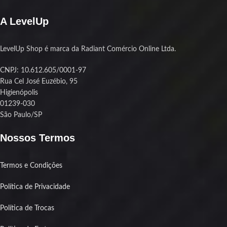
tanto com Intel quanto com AMD —
incluindo os soquetes mais atuais tipo
A LevelUp
AM5 e LGA1700. Chegou, encaixou,
jogou.
LevelUp Shop é marca da Radiant Comércio Online Ltda.
CNPJ: 10.612.605/0001-97
Rua Cel José Euzébio, 95
Higienópolis
01239-030
São Paulo/SP
Nossos Termos
Termos e Condições
Política de Privacidade
Política de Trocas