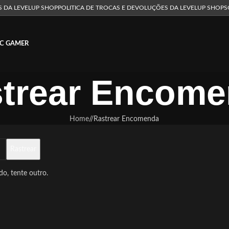
S DA LEVELUP SHOP
POLITICA DE TROCAS E DEVOLUÇÕES DA LEVELUP SHOP
S
C GAMER
trear Encom
Home
/
Rastrear Encomenda
Rastrear
o, tente outro.