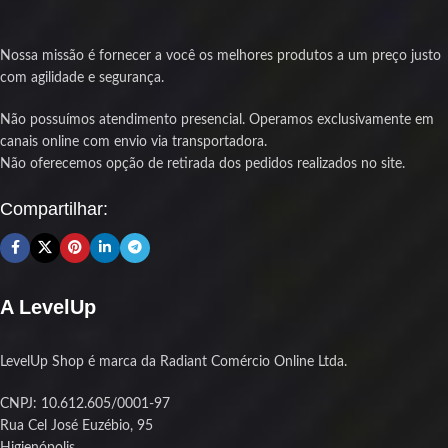
integradas
Redragon Brown (marrom), táteis e
Personalize seu teclado trocando
silenciosos. Iluminação RGB individual
switches facilmente com hotswap
por tecla. Conectividade tripla: USB-
Nossa missão é fornecer a você os melhores produtos a um preço justo
DIY sem solda
C, Bluetooth e 2.4GHz sem fio.
com agilidade e segurança.
Visual marcante com iluminação em
Sistema hotswap compatível com
LEDs vermelho e branco nas cores do
switches 5 pinos. Keycaps em double
Não possuímos atendimento presencial. Operamos exclusivamente em
Flamengo
shot injection. Case em plástico ABS.
canais online com envio via transportadora.
Produto novo com nota fiscal e
Cores: branco, amarelo e cinza.
Não oferecemos opção de retirada dos pedidos realizados no site.
garantia para sua tranquilidade
Compartilhar:
A LevelUp
LevelUp Shop é marca da Radiant Comércio Online Ltda.
CNPJ: 10.612.605/0001-97
Rua Cel José Euzébio, 95
Higienópolis