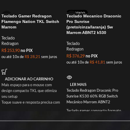
ESGOTADO
Teclado Gamer Redragon
Teclado Mecanico Draconic
Flamengo Nation TKL Switch
Pro Sunrise
Marrom
(preto/cinza/laranja) Sw
Marrom ABNT2 k530
Teclado
Redragon
Teclado
Redragon
R$
253,90
no PIX
R$
376,29
no PIX
ou até 10x de
R$
28,21
sem juros
ou até 10x de
R$
41,81
sem juros
ADICIONAR AO CARRINHO
LER MAIS
Mais espaço para o mouse com
Teclado Redragon Draconic Pro
design compacto TKL que otimiza
Sunrise K530 60% RGB Switch
seu setup
Mecânico Marrom ABNT2
Toque suave e resposta precisa com
switches mecânicos marrons para
Teclado gamer compacto formato
jogos e digitação
60%, modelo Redragon K530
Controle rápido de áudio e mídias
SUNRISE. Layout ABNT2 brasileiro,
com 12 funções multimídia
com tecla Ç. Switches mecânicos