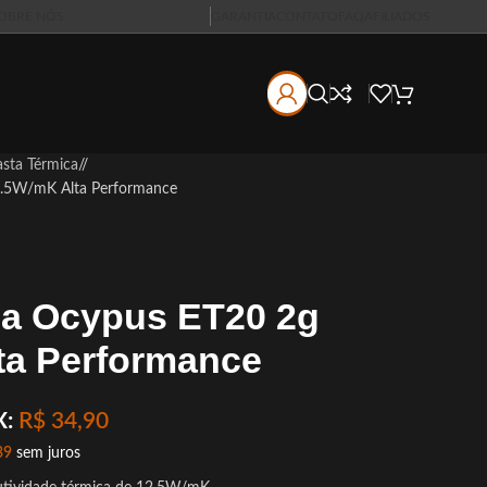
OBRE NÓS
GARANTIA
CONTATO
FAQ
AFILIADOS
asta Térmica
/
2.5W/mK Alta Performance
ca Ocypus ET20 2g
ta Performance
X:
R$
34,90
39
sem juros