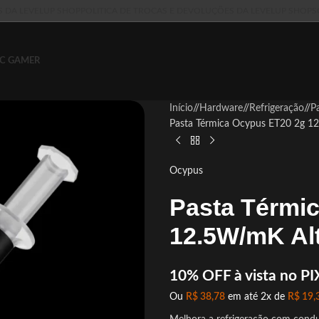
S DA LEVELUP SHOP
POLITICA DE TROCAS E DEVOLUÇÕES DA LEVELUP SHOP
S
C GAMER
Início
/
Hardware
/
Refrigeração
/
P
Pasta Térmica Ocypus ET20 2g 1
Ocypus
Pasta Térmi
12.5W/mK Al
10% OFF à vista no PI
Ou
R$
38,78
em até 2x de
R$
19,