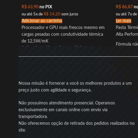
R$
63,90
no PIX
R$
86,87
no
ou até 5x de
R$
14,20
sem juros
ou até 7x de
Adicionar ao carrinho
Ler mais
Processador e GPU mais frescos mesmo em
Pasta Térmi
cargas pesadas com condutividade térmica
Alta Perfo
de 12,5W/mK
Fórmula não
Aplicação prática e limpeza fácil graças ao
térmica e a
raspador e removedor inclusos
desempenh
Segurança para seu hardware com fórmula
A
Pasta Tér
eletricamente isolada
Master
foi 
Aplicação uniforme que garante contato
entusiastas
firme por alta viscosidade
Nossa missão é fornecer a você os melhores produtos a um
segurança
e
Visual discreto e moderno com coloração
preço justo com agilidade e segurança.
preta para combinar com seu setup
Produto novo com nota fiscal e garantia para
Não possuímos atendimento presencial. Operamos
sua tranquilidade
exclusivamente em canais online com envio via
transportadora.
Não oferecemos opção de retirada dos pedidos realizados no
site.