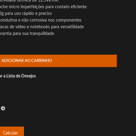
utividade térmica de 12.5W/mK
he micro imperfeições para contato eficiente
2g para uso rápido e preciso
condutiva e não corrosiva nos componentes
acas de vídeo e notebooks para versatilidade
rantia para sua tranquilidade
ADICIONAR AO CARRINHO
r a Lista de Desejos
Calcular