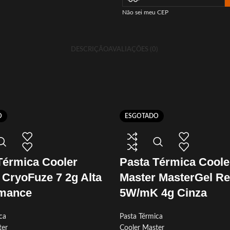
Não sei meu CEP
DESCRIÇÃO
AVALIAÇÕES (0)
O
ESGOTADO
Térmica Cooler
Pasta Térmica Coole
 CryoFuze 7 2g Alta
Master MasterGel Re
rmance
5W/mK 4g Cinza
ca
Pasta Térmica
ter
Cooler Master