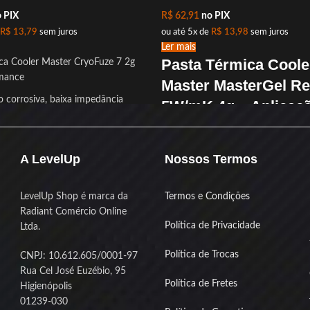
 PIX
R$
62,91
no PIX
R$
13,79
sem juros
ou até 5x de
R$
13,98
sem juros
Ler mais
Pasta Térmica Coole
ca Cooler Master CryoFuze 7 2g
rmance
Master MasterGel Re
 corrosiva, baixa impedância
5W/mK 4g – Aplicaç
plicação fácil para máximo
fácil, desempenho
o.
consistente
mica CryoFuze 7 de 2g da Cooler
A LevelUp
Nossos Termos
desenvolvida para
gamers e
A
MasterGel Regular
da Cooler Mas
 que exigem máxima performance e
com fórmula atualizada e novo des
LevelUp Shop é marca da
Termos e Condições
m seus equipamentos.
seringa com bico plano, que facilit
Radiant Comércio Online
aplicação e evita bagunça. Esqueç
Política de Privacidade
Ltda.
ou sujeira: com essa seringa redes
aplicar a pasta no seu processado
Política de Trocas
CNPJ: 10.612.605/0001-97
fica rápido, limpo e preciso.
Rua Cel José Euzébio, 95
Política de Fretes
Higienópolis
01239-030