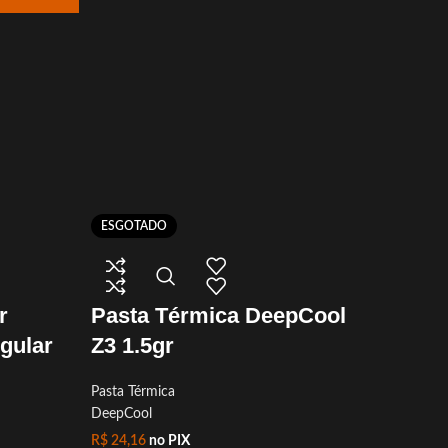
ESGOTADO
ESGOT
Past
r
Pasta Térmica DeepCool
gular
Z3 1.5gr
Pasta Té
DeepCo
R$
35,9
Pasta Térmica
ou até 2
DeepCool
Ler mais
R$
24,16
no PIX