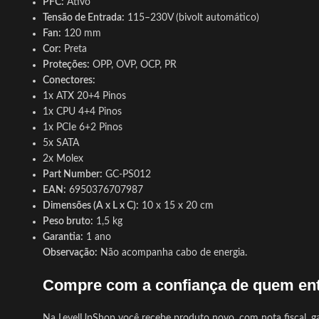
PFC:
Ativo
Tensão de Entrada:
115–230V (bivolt automático)
Fan:
120 mm
Cor:
Preta
Proteções:
OPP, OVP, OCP, PR
Conectores:
1x ATX 20+4 Pinos
1x CPU 4+4 Pinos
1x PCIe 6+2 Pinos
5x SATA
2x Molex
Part Number:
GC-PS012
EAN:
6950376707987
Dimensões (A x L x C):
10 x 15 x 20 cm
Peso bruto:
1,5 kg
Garantia:
1 ano
Observação:
Não acompanha cabo de energia.
Compre com a confiança de quem en
Na LevelUpShop você recebe produto novo, com nota fiscal, gar