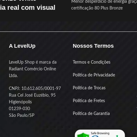
Menor desperdício de energia graç
ia real com visual
certificação 80 Plus Bronze
Estabilidade reforçada pelo PFC at
protege seu setup
e EZ8898B-600WBX White
entrega
Refrigeração silenciosa com ventil
 de potência com
certificação 80
mm para uso prolongado
, design clean em branco e um
Compatível com sistemas ATX pad
A LevelUp
Nossos Termos
ompleto de recursos que garantem
múltiplos conectores para fácil ins
segurança e estilo no seu setup.
Produto novo com nota fiscal e ga
sua segurança
LevelUp Shop é marca da
Termos e Condições
tivo
,
bivolt automático
e
Radiant Comércio Online
silencioso de 120mm
, essa fonte foi
Política de Privacidade
Ltda.
anter seu sistema estável até nas
is intensas. Os
cabos com sleeve
Política de Trocas
CNPJ: 10.612.605/0001-97
m na organização do gabinete e
Rua Cel José Euzébio, 95
em com setups all white ou
Política de Fretes
Higienópolis
alistas.
01239-030
Política de Garantia
São Paulo/SP