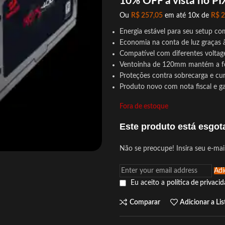
10% OFF à vista no PI
Ou
R$
257,05
em até 10x de
R$
2
Energia estável para seu setup c
Economia na conta de luz graças à
Compatível com diferentes voltage
Ventoinha de 120mm mantém a fon
Proteções contra sobrecarga e cu
Produto novo com nota fiscal e ga
Fora de estoque
Este produto está esgo
Não se preocupe! Insira seu e-mai
Adi
Eu aceito a
política de privaci
Comparar
Adicionar a Li