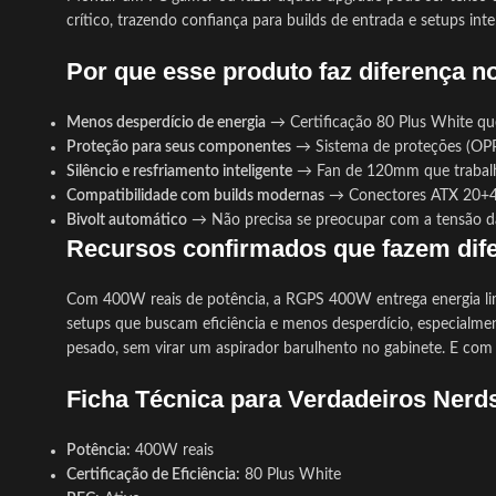
crítico, trazendo confiança para builds de entrada e setups i
Por que esse produto faz diferença n
Menos desperdício de energia
→ Certificação 80 Plus White que
Proteção para seus componentes
→ Sistema de proteções (OPP,
Silêncio e resfriamento inteligente
→ Fan de 120mm que trabalha
Compatibilidade com builds modernas
→ Conectores ATX 20+4 p
Bivolt automático
→ Não precisa se preocupar com a tensão da 
Recursos confirmados que fazem dif
Com 400W reais de potência, a RGPS 400W entrega energia limp
setups que buscam eficiência e menos desperdício, especialm
pesado, sem virar um aspirador barulhento no gabinete. E com a
Ficha Técnica para Verdadeiros Nerd
Potência:
400W reais
Certificação de Eficiência:
80 Plus White