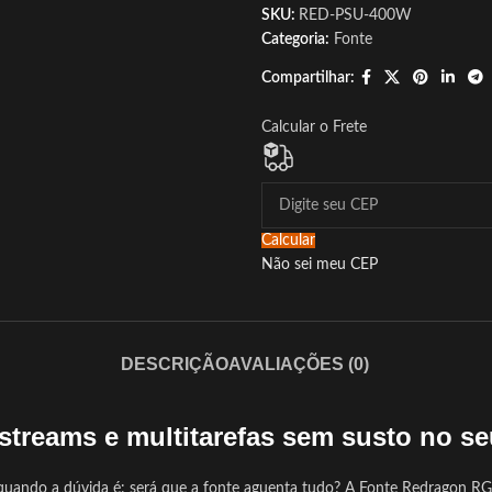
SKU:
RED-PSU-400W
Categoria:
Fonte
Compartilhar:
Calcular o Frete
Calcular
Não sei meu CEP
DESCRIÇÃO
AVALIAÇÕES (0)
 streams e multitarefas sem susto no se
quando a dúvida é: será que a fonte aguenta tudo? A Fonte Redragon R