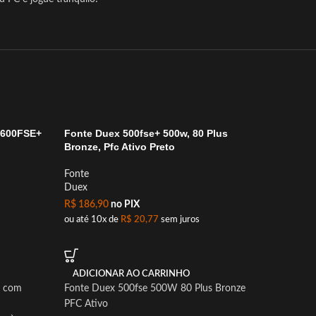
ESGOT
 600FSE+
Fonte Duex 500fse+ 500w, 80 Plus
Fonte G
Bronze, Pfc Ativo Preto
Plus Br
Fonte
Fonte
Duex
Acer
R$
186,90
no PIX
R$
404,
ou até 10x de
R$
20,77
sem juros
ou até 1
ADICIONAR AO CARRINHO
LER M
as com
Fonte Duex 500fse 500W 80 Plus Bronze
Fonte G
PFC Ativo
Bronze A