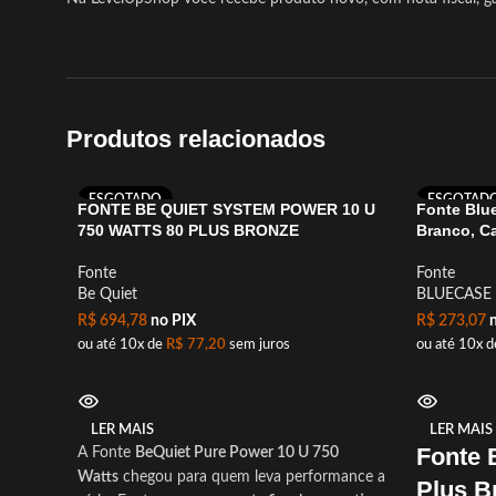
Produtos relacionados
ESGOTADO
ESGOTAD
FONTE BE QUIET SYSTEM POWER 10 U
Fonte Blu
750 WATTS 80 PLUS BRONZE
Branco, C
Fonte
Fonte
Be Quiet
BLUECASE
R$
694,78
no PIX
R$
273,07
n
ou até 10x de
R$
77,20
sem juros
ou até 10x 
LER MAIS
LER MAIS
Fonte 
A Fonte
BeQuiet Pure Power 10 U 750
Watts
chegou para quem leva performance a
Plus B