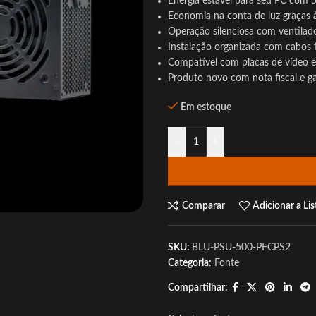
Energia estável para seu PC com 5
Economia na conta de luz graças à
Operação silenciosa com ventila
Instalação organizada com cabos fl
Compatível com placas de vídeo e 
Produto novo com nota fiscal e g
Em estoque
-
+
Comparar
Adicionar a Li
SKU:
BLU-PSU-500-PFCPS2
Categoria:
Fonte
Compartilhar: