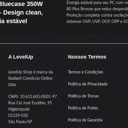
Bluecase 350W
Energia estável para seu PC com ce
80 Plus Bronze que reduz desperdí
– Design clean,
Proteção completa contra oscilaç
ia estável
sistemas OVP, UVP, OCP, OPP e S
Instalação organizada e visual cle
e BLU350-PFCPS2W
traz 350W
cabos flat pretos que facilitam o fl
tência em um visual branco
Ventilador silencioso de 120mm 
minimalista, ideal para quem busca
fonte fresca mesmo em uso intens
setup clean sem abrir mão da
Compatível com placas de vídeo d
A LevelUp
Nossos Termos
e.
processadores atuais graças aos c
tivo
e eficiência de até
70%
, essa
essenciais
te fornecimento de energia estável
Produto novo com nota fiscal e ga
LevelUp Shop é marca da
Termos e Condições
ra sistemas intermediários. Conta
sua tranquilidade
Radiant Comércio Online
Política de Privacidade
mento automático bivolt
, além de
Ltda.
ontra sobretensão, sobrecorrente,
Política de Trocas
CNPJ: 10.612.605/0001-97
e curto-circuito
, oferecendo mais
Rua Cel José Euzébio, 95
 confiabilidade.
Política de Fretes
Higienópolis
visual vai para os
cabos flat
01239-030
ue além de facilitarem o cable
Política de Garantia
São Paulo/SP
 reforçam a estética clean e