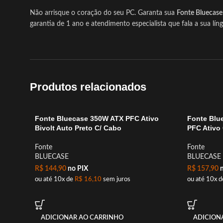
Não arrisque o coração do seu PC. Garanta sua
Fonte Bluecas
garantia de 1 ano e atendimento especialista que fala a sua lín
Produtos relacionados
Fonte Bluecase 350W ATX PFC Ativo
Fonte Blu
Bivolt Auto Preto C/ Cabo
PFC Ativo
Fonte
Fonte
BLUECASE
BLUECASE
R$
144,90
no PIX
R$
157,90
n
ou até 10x de
R$
16,10
sem juros
ou até 10x 
ADICIONAR AO CARRINHO
ADICION