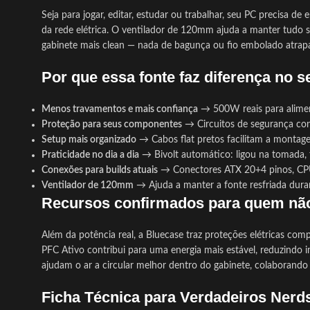
Seja para jogar, editar, estudar ou trabalhar, seu PC precisa d
da rede elétrica. O ventilador de 120mm ajuda a manter tudo s
gabinete mais clean — nada de bagunça ou fio embolado atrapa
Por que essa fonte faz diferença no s
Menos travamentos e mais confiança
→ 500W reais para aliment
Proteção para seus componentes
→ Circuitos de segurança cont
Setup mais organizado
→ Cabos flat pretos facilitam a montage
Praticidade no dia a dia
→ Bivolt automático: ligou na tomada,
Conexões para builds atuais
→ Conectores ATX 20+4 pinos, CPU 
Ventilador de 120mm
→ Ajuda a manter a fonte resfriada dura
Recursos confirmados para quem nã
Além da potência real, a Bluecase traz proteções elétricas co
PFC Ativo contribui para uma energia mais estável, reduzindo i
ajudam o ar a circular melhor dentro do gabinete, colaborando
Ficha Técnica para Verdadeiros Nerd