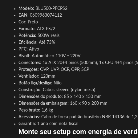
Modelo:
BLU500-PFCPS2
EAN:
0609963074112
Cor:
Preto
Formato:
ATX PS/2
Potência:
500W reais
Eficiência:
Até 73%
PFC:
Ativo
Bivolt:
Automático 110V ~ 220V
Conectores:
1x ATX 20+4 pinos (500mm), 1x CPU 4+4 pinos (55
Proteções:
OVP, UVP, OCP, OPP, SCP
Ventilador:
120mm
Botão liga/desliga:
Não
Construção:
Cabos sleeved (nylon mesh)
Dimensões do produto:
85 x 140 x 150 mm
Dimensões da embalagem:
160 x 90 x 200 mm
Peso bruto:
1,6 kg
Acessórios:
Cabo de força padrão brasileiro NBR 14136 de 1,2
Garantia:
1 ano com nota fiscal
Monte seu setup com energia de ver