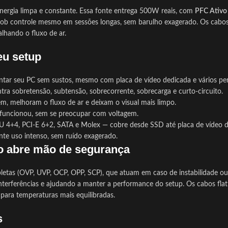
e energia limpa e constante. Essa fonte entrega 500W reais, com
PFC Ativo
ob controle mesmo em sessões longas, sem barulho exagerado. Os cabos fl
lhando o fluxo de ar.
eu setup
ar seu PC sem sustos, mesmo com placa de vídeo dedicada e vários peri
ra sobretensão, subtensão, sobrecorrente, sobrecarga e curto-circuito.
m, melhoram o fluxo de ar e deixam o visual mais limpo.
 funcionou, sem se preocupar com voltagem.
4+4, PCI-E 6+2, SATA e Molex — cobre desde SSD até placa de vídeo d
nte uso intenso, sem ruído exagerado.
o abre mão de segurança
mpletas (OVP, UVP, OCP, OPP, SCP), que atuam em caso de instabilidade o
nterferências e ajudando a manter a performance do setup. Os cabos flat 
 para temperaturas mais equilibradas.
s