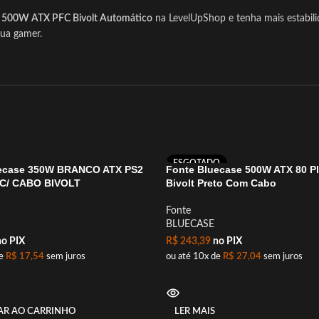
e 500W ATX PFC Bivolt Automático
na LevelUpShop e tenha mais estabili
gua gamer.
ESGOTADO
ecase 350W BRANCO ATX PS2
Fonte Bluecase 500W ATX 80 P
 C/ CABO BIVOLT
Bivolt Preto Com Cabo
Fonte
BLUECASE
o PIX
R$
243,39
no PIX
de
R$
17,54
sem juros
ou até 10x de
R$
27,04
sem juros
AR AO CARRINHO
LER MAIS