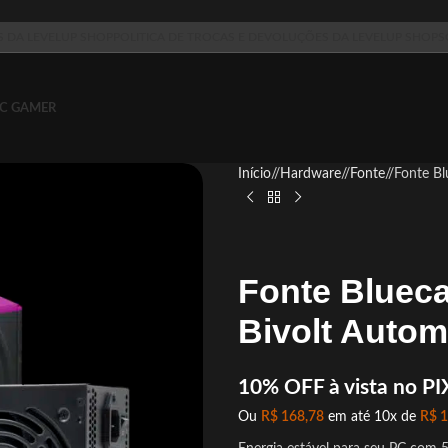
S DA LEVELUP SHOP
POLITICA DE TROCAS E DEVOLUÇÕES DA LEVELUP SHOP
S
C GAMER
Início
/
Hardware
/
Fonte
/
Fonte B
Fonte Bluec
Bivolt Auto
10% OFF à vista no PI
Ou
R$
168,78
em até 10x de
R$
1