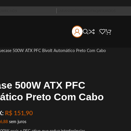
OBRE NÓS
GARANTIA
CONTATO
FAQ
AFILIADOS
luecase 500W ATX PFC Bivolt Automático Preto Com Cabo
ase 500W ATX PFC
mático Preto Com Cabo
X:
R$
151,90
6,88
sem juros