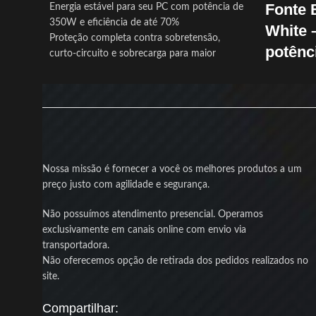
Fonte 
Energia estável para seu PC com potência de
350W e eficiência de até 70%
White 
Proteção completa contra sobretensão,
potênc
curto-circuito e sobrecarga para maior
segurança
A
Bluecas
Ventilador silencioso de 120mm mantém a
reais de po
fonte fresca mesmo em uso prolongado
elegante e 
Bivolt automático que ajusta a tensão sem
montar um 
necessidade de intervenção manual
performanc
Cabos sleeved organizados para um setup
limpo e melhor fluxo de ar no gabinete
Com
PFC a
Nossa missão é fornecer a você os melhores produtos a um
Produto novo com nota fiscal e garantia para
fonte garan
preço justo com agilidade e segurança.
sua tranquilidade
e seguro pa
com
chavea
Não possuímos atendimento presencial. Operamos
proteções c
exclusivamente em canais online com envio via
sobrecarga 
transportadora.
segurança e
Não oferecemos opção de retirada dos pedidos realizados no
site.
O destaque 
brancos
, q
Compartilhar:
management,