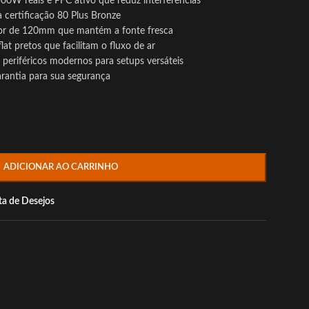
00W reais e PFC ativo que reduz interferências
 certificação 80 Plus Bronze
dor de 120mm que mantém a fonte fresca
at pretos que facilitam o fluxo de ar
periféricos modernos para setups versáteis
arantia para sua segurança
ADICIONAR AO CARRINHO
sta de Desejos