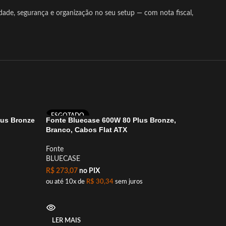
dade, segurança e organização no seu setup — com nota fiscal,
ESGOTADO
ESGOT
lus Bronze
Fonte Bluecase 600W 80 Plus Bronze,
Fonte 
Branco, Cabos Flat ATX
C/Cabo 
Fonte
Fonte
BLUECASE
BLUECA
R$
273,07
no PIX
R$
241,
ou até 10x de
R$
30,34
sem juros
ou até 1
LER MAIS
LER M