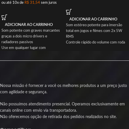
ou até 10x de
R$
31,54
sem juros
ADICIONAR AO CARRINHO
ADICIONAR AO CARRINHO
Som estéreo potente para imersão
Som potente com graves marcantes
total em jogos e filmes com 2x 5W
graças a dois micro drivers e
RMS
radiadores passivos
Controle rápido do volume com roda
Use em qualquer lugar com
integrada sem precisar pausar a
resistência à água certificada IPX7
partida
para submersão total
Conexão Bluetooth 5.0 para áudio
Conexão estável e sem fio pela
sem fio estável e fácil de usar
tecnologia Bluetooth 5.0 para áudio
Design compacto estilo soundbar que
sem interrupções
ocupa pouco espaço no seu setup
Bateria durável de 2000 mAh com
Iluminação RGB nas laterais para dar
Nossa missão é fornecer a você os melhores produtos a um preço justo
recarga rápida via USB-C para horas
aquele toque gamer na sua mesa
com agilidade e segurança.
de música
Produto novo com nota fiscal e
Compatível com entrada AUX para
garantia para sua tranquilidade
Não possuímos atendimento presencial. Operamos exclusivamente em
conectar dispositivos sem Bluetooth
canais online com envio via transportadora.
Produto novo com nota fiscal e
Não oferecemos opção de retirada dos pedidos realizados no site.
garantia para sua tranquilidade