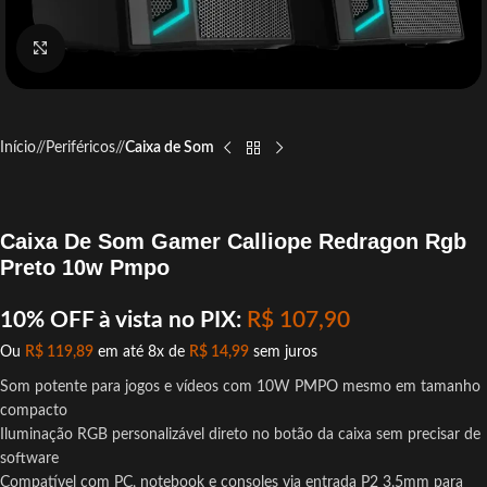
Click to enlarge
Início
/
Periféricos
/
Caixa de Som
Caixa De Som Gamer Calliope Redragon Rgb
Preto 10w Pmpo
10% OFF à vista no PIX:
R$
107,90
Ou
R$
119,89
em até 8x de
R$
14,99
sem juros
Som potente para jogos e vídeos com 10W PMPO mesmo em tamanho
compacto
Iluminação RGB personalizável direto no botão da caixa sem precisar de
software
Compatível com PC, notebook e consoles via entrada P2 3,5mm para