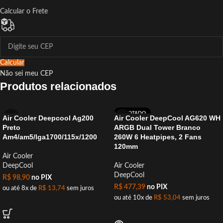
Calcular o Frete
Calcular
Não sei meu CEP
Produtos relacionados
ESGOTADO
Air Cooler Deepcool Ag200
Air Cooler DeepCool AG620 WH
Preto
ARGB Dual Tower Branco
Am4/am5/lga1700/115x/1200
260W 6 Heatpipes, 2 Fans
120mm
Air Cooler
DeepCool
Air Cooler
DeepCool
R$
98,90
no PIX
R$
477,39
no PIX
ou até 8x de
R$
13,74
sem juros
ou até 10x de
R$
53,04
sem juros