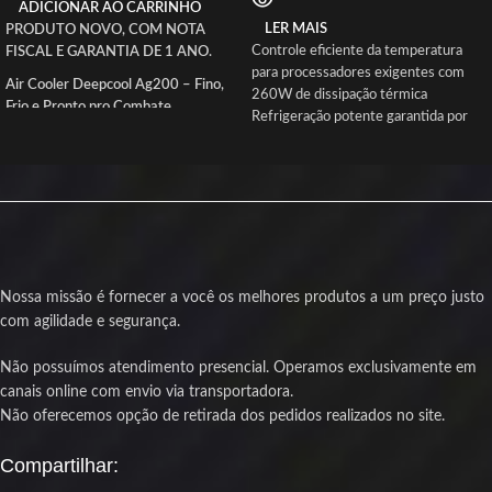
ADICIONAR AO CARRINHO
LER MAIS
PRODUTO NOVO, COM NOTA
Controle eficiente da temperatura
FISCAL E GARANTIA DE 1 ANO.
para processadores exigentes com
Air Cooler Deepcool Ag200 – Fino,
260W de dissipação térmica
Frio e Pronto pro Combate
Refrigeração potente garantida por
duas torres e 6 heatpipes em contato
Se seu processador anda derretendo
direto
mais que chocolate no painel do carro,
Fluxo de ar equilibrado e silencioso
o AG200 da DeepCool é o respiro
com duas fans PWM de 120 mm
que ele merece. Com dois heatpipes
Visual personalizável com iluminação
de cobre em contato direto e um
ARGB sincronizável com seu setup
dissipador desenhado na régua, esse
Instalação rápida e segura com kit
cooler entrega performance fria sem
metálico compatível Intel e AMD
precisar fazer barulho de helicóptero
Nossa missão é fornecer a você os melhores produtos a um preço justo
atuais
de extração.
com agilidade e segurança.
Produto novo com nota fiscal e
A fan PWM de 92mm manda um
garantia de 1 ano para sua
Não possuímos atendimento presencial. Operamos exclusivamente em
fluxo de ar balanceado na medida, pra
tranquilidade
canais online com envio via transportadora.
manter a temperatura no controle
mesmo quando o jogo tá pegando
Não oferecemos opção de retirada dos pedidos realizados no site.
fogo e o alt-tab tá funcionando como
portal dimensional.
Compartilhar:
Além de estiloso com visual clean e