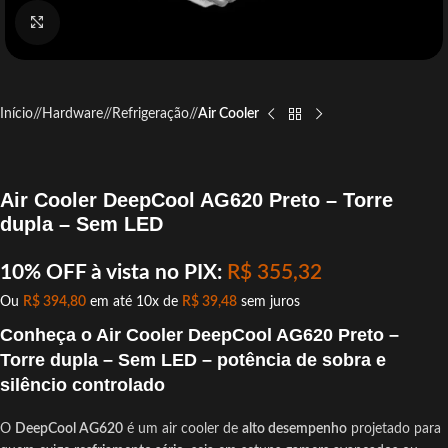
Click to enlarge
Início
/
Hardware
/
Refrigeração
/
Air Cooler
Air Cooler DeepCool AG620 Preto – Torre
dupla – Sem LED
10% OFF à vista no PIX:
R$
355,32
Ou
R$
394,80
em até 10x de
R$
39,48
sem juros
Conheça o Air Cooler DeepCool AG620 Preto –
Torre dupla – Sem LED – potência de sobra e
silêncio controlado
O
DeepCool AG620
é um air cooler de
alto desempenho
projetado para