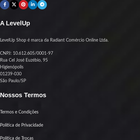
construção sólida, o AG200 ainda é
aquele cara gente boa que se dá bem
tanto com Intel quanto com AMD —
A LevelUp
incluindo os soquetes mais atuais tipo
AM5 e LGA1700. Chegou, encaixou,
jogou.
LevelUp Shop é marca da Radiant Comércio Online Ltda.
CNPJ: 10.612.605/0001-97
Rua Cel José Euzébio, 95
Higienópolis
01239-030
São Paulo/SP
Nossos Termos
Termos e Condições
Política de Privacidade
Política de Trocas