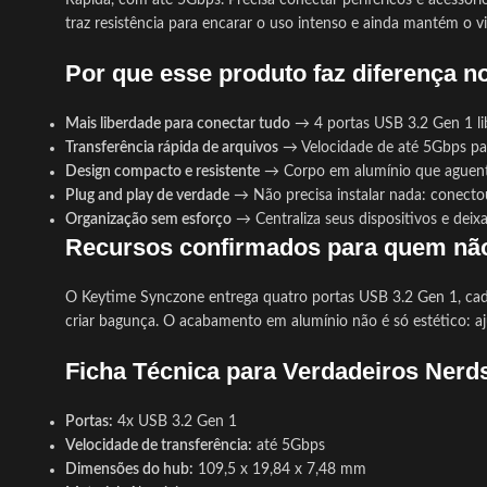
Rápida, com até 5Gbps. Precisa conectar periféricos e acessó
traz resistência para encarar o uso intenso e ainda mantém o 
Por que esse produto faz diferença n
Mais liberdade para conectar tudo
→ 4 portas USB 3.2 Gen 1 lib
Transferência rápida de arquivos
→ Velocidade de até 5Gbps par
Design compacto e resistente
→ Corpo em alumínio que aguenta 
Plug and play de verdade
→ Não precisa instalar nada: conectou
Organização sem esforço
→ Centraliza seus dispositivos e deixa
Recursos confirmados para quem nã
O Keytime Synczone entrega quatro portas USB 3.2 Gen 1, cada
criar bagunça. O acabamento em alumínio não é só estético: aju
Ficha Técnica para Verdadeiros Nerd
Portas:
4x USB 3.2 Gen 1
Velocidade de transferência:
até 5Gbps
Dimensões do hub:
109,5 x 19,84 x 7,48 mm