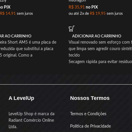
zzly
Redragon
o PIX
R$
35,91
no PIX
R$
14,91
sem juros
ou até 2x de
R$
19,95
sem juros
AR AO CARRINHO
ADICIONAR AO CARRINHO
seira Short AM5 é uma placa de
Visual renovado sem esforço com 
duzida que substitui a placa
que limpa sem agredir couro sintét
5 original. Como a
tecido
Secagem rápida para evitar resíduo
sensação pegajosa na cadeira
Aplicação simples com borrifador 
macio para manutenção prática
Ajuda a prolongar a vida útil da su
gamer com uso regular
A LevelUp
Nossos Termos
Embalagem compacta de 120ml fác
guardar e levar para qualquer lugar
Produto novo com nota fiscal e ga
LevelUp Shop é marca da
Termos e Condições
sua segurança
Radiant Comércio Online
Política de Privacidade
Ltda.