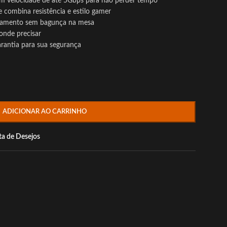
om velocidade de até 5Gbps para não perder tempo
combina resistência e estilo gamer
onamento sem bagunça na mesa
 onde precisar
arantia para sua segurança
ADICIONAR AO CARRINHO
sta de Desejos