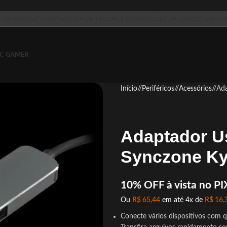
S DA LEVELUP SHOP
POLITICA DE TROCAS E DEVOLUÇÕES DA LEVELUP SHOP
S
C GAMER
Início
/
Periféricos
/
Acessórios
/
Ada
Adaptador U
Synczone Ky
10% OFF à vista no PI
Ou
R$
65,44
em até 4x de
R$
16,
Conecte vários dispositivos com 