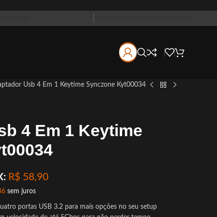
OBRE NÓS
GARANTIA
CONTATO
FAQ
AFILIADOS
ptador Usb 4 Em 1 Keytime Synczone Kyt00034
sb 4 Em 1 Keytime
t00034
X:
R$
58,90
36
sem juros
quatro portas USB 3.2 para mais opções no seu setup