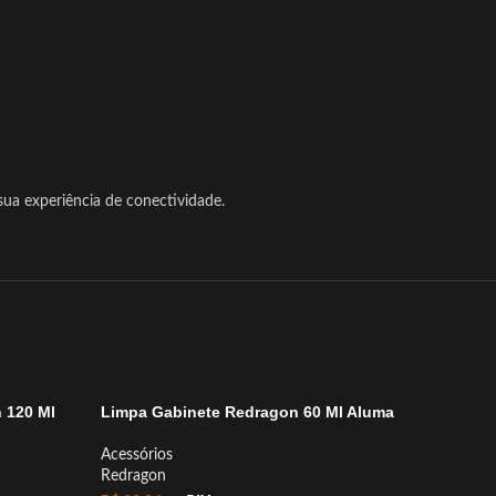
a experiência de conectividade.
 120 Ml
Limpa Gabinete Redragon 60 Ml Aluma
Limpa 
Surface
Acessórios
Redragon
Acessóri