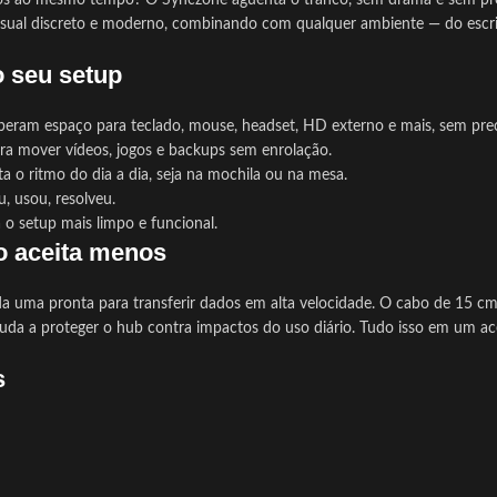
rios ao mesmo tempo? O Synczone aguenta o tranco, sem drama e sem preci
visual discreto e moderno, combinando com qualquer ambiente — do escri
o seu setup
eram espaço para teclado, mouse, headset, HD externo e mais, sem preci
a mover vídeos, jogos e backups sem enrolação.
o ritmo do dia a dia, seja na mochila ou na mesa.
, usou, resolveu.
 o setup mais limpo e funcional.
o aceita menos
 uma pronta para transferir dados em alta velocidade. O cabo de 15 cm
da a proteger o hub contra impactos do uso diário. Tudo isso em um acess
s