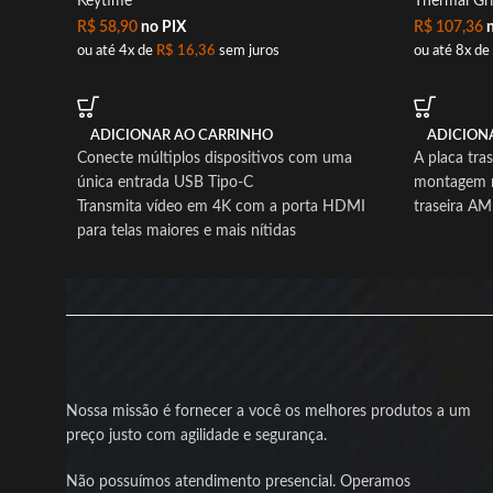
Keytime
Thermal Gri
R$
58,90
no PIX
R$
107,36
n
ou até 4x de
R$
16,36
sem juros
ou até 8x de
ADICIONAR AO CARRINHO
ADICION
Conecte múltiplos dispositivos com uma
A placa tra
única entrada USB Tipo-C
montagem re
Transmita vídeo em 4K com a porta HDMI
traseira AM
para telas maiores e mais nítidas
Carregue seu notebook ou celular rápido com
Power Delivery de até 100W
Transfira dados rapidamente pela porta USB
3.2 Gen 1 Tipo-A
Use fones ou microfone com a entrada de
áudio 3.5mm integrada
Produto novo com nota fiscal e garantia para
Nossa missão é fornecer a você os melhores produtos a um
sua segurança
preço justo com agilidade e segurança.
Não possuímos atendimento presencial. Operamos