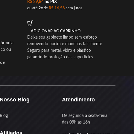
Redrago
R$
29,84
no PIX
R$
26,9
ou até 2x de
R$
16,58
sem juros
ou até 2
ADICIONAR AO CARRINHO
ADICI
Deixa seu gabinete limpo sem esforço
Limp
fórmula
removendo poeira e manchas facilmente
ico ou
Seguro para metal, vidro e plástico
Redr
garantindo proteção das superfícies
Prec
s e
Seca rápido sem deixar resíduos para manter
uma 
o visual sempre limpo
e pano
Fácil de aplicar com borrifador para uso
Com o t
prático no dia a dia
poeira 
a cadeira
Frasco compacto de 60ml perfeito para levar
desempe
no setup ou mochila
Nosso Blog
Atendimento
Redrago
il de
Produto novo com nota fiscal e garantia para
limpar 
sua tranquilidade
textura 
rantia para
Blog
De segunda a sexta-feira
deslize 
das 09h as 16h
Afiliados