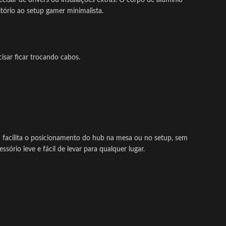
sar de drivers ou instalações extras. O corpo de alumínio
tório ao setup gamer minimalista.
sar ficar trocando cabos.
 facilita o posicionamento do hub na mesa ou no setup, sem
ório leve e fácil de levar para qualquer lugar.