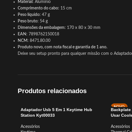
Material:
Alumínio
Comprimento do cabo:
15 cm
Peso líquido:
47 g
Peso bruto:
54 g
Dimensões da embalagem:
170 x 80 x 30 mm
EAN:
7898762150018
NCM:
8471.80.00
Produto novo, com nota fiscal e garantia de 1 ano.
Deixe seu setup pronto para qualquer missão com o Adaptador
Produtos relacionados
NOVO
Adaptador Usb 5 Em 1 Keytime Hub
Backplate 
Station Kyt00033
Usar Cool
Acessórios
Acessórios