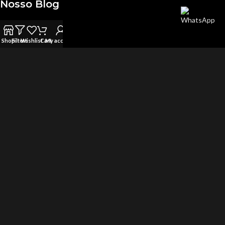
Nosso Blog
Blog
Shop
Filters
Wishlist
Cart
My account
Afiliados
Conta de Afiliado
Termos
Atendimento
De segunda a sexta-feira
das 09h as 16h
contato@levelupshop.com.br
Formulário de Contato