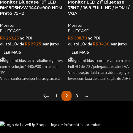
Monitor Bluecase 19” LED
Monitor LED 21” Bluecase
organização interna
BM19D5HVW 1440×900 HDMI
75HZ / 16:9 FULL HD / HDMI /
Proteções internas garantem
Preto 75HZ
VGA
segurança contra sobrecargas e curtos
Produto novo com nota fiscal e garantia
Monitor
Monitor
de 12 meses
BLUECASE
BLUECASE
R$
263,25
no PIX
R$
308,70
no PIX
ou até 10x de
R$
29,25
sem juros
ou até 10x de
R$
34,30
sem juros
LER MAIS
LER MAIS
Imagens nítidas para trabalho e games
Imagens nítidas e cores vivas com tela
com resolução 1440x900 em tela de
Full HD de 20,7 polegadas e painel VA
19”
Visualização fluida para vídeos e jogos
Visual confortável por horas graças à
leves com taxa de atualização de 75Hz
inclinação ajustável do monitor
Respostas rápidas em tarefas diárias
Conexão fácil com HDMI e VGA para
com tempo de resposta de 5ms
←
1
2
3
→
diversos dispositivos
Conforto ajustável graças à inclinação
Imagens mais fluidas com taxa de
do monitor para melhor ergonomia
atualização de 75Hz e tempo de
Fácil instalação em suportes com
resposta de 5ms
padrão VESA 75x75mm
Design slim que se encaixa em
Produto novo com nota fiscal e garantia
qualquer setup sem ocupar espaço
de 1 ano
Produto novo com nota fiscal e garantia