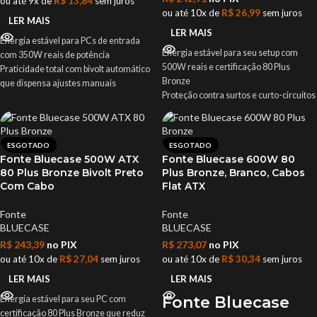
ou até 9x de
R$
13,84
sem juros
ou até 10x de
R$
26,99
sem juros
LER MAIS
LER MAIS
Energia estável para PCs de entrada
Energia estável para seu setup com
com 350W reais de potência
500W reais e certificação 80 Plus
Praticidade total com bivolt automático
Bronze
que dispensa ajustes manuais
Proteção contra surtos e curto-circuitos
Funcionamento silencioso graças ao
para maior segurança do hardware
ventilador de 80mm que controla a
Bivolt automático com PFC ativo para
temperatura
estabilidade em qualquer tomada
Compatível com builds modernas com
ESGOTADO
ESGOTADO
Visual clean e organizado com cabos
conectores ATX, CPU, SATA e Molex
Fonte Bluecase 500W ATX
Fonte Bluecase 600W 80
flat pretos que facilitam o
essenciais
80 Plus Bronze Bivolt Preto
Plus Bronze, Branco, Cabos
gerenciamento
Proteção avançada contra sobrecarga
Com Cabo
Flat ATX
Ventilador silencioso de 120mm que
e curto-circuito para segurança dos
mantém a fonte fresca sem barulho
componentes
Fonte
Fonte
excessivo
Produto novo com nota fiscal e garantia
BLUECASE
BLUECASE
Produto novo com nota fiscal e garantia
conforme política do fabricante
R$
243,39
no PIX
R$
273,07
no PIX
para sua tranquilidade
ou até 10x de
R$
27,04
sem juros
ou até 10x de
R$
30,34
sem juros
LER MAIS
LER MAIS
Fonte Bluecase
Energia estável para seu PC com
certificação 80 Plus Bronze que reduz