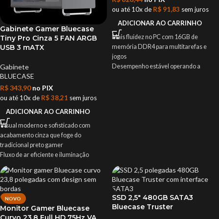
ou até 10x de
R$
91,83
sem juros
ADICIONAR AO CARRINHO
Gabinete Gamer Bluecase
Mais fluidez no PC com 16GB de
Tiny Pro Cinza 5 FAN ARGB
USB 3 mATX
memória DDR4 para multitarefas e
jogos
Gabinete
Desempenho estável operando a
BLUECASE
2666MHz para respostas rápidas
Melhor aproveitamento da largura de
R$
343,90
no PIX
banda graças à arquitetura Dual Rank
ou até 10x de
R$
38,21
sem juros
Consumo reduzido de energia com
ADICIONAR AO CARRINHO
tensão baixa de 1,2V para eficiência
Compatível com a maioria das placas-
Visual moderno e sofisticado com
mãe desktop pelo formato Long-DIMM
acabamento cinza que foge do
Produto novo com nota fiscal e garantia
tradicional preto gamer
para sua segurança
Fluxo de ar eficiente e iluminação
personalizável com 5 fans ARGB de
120mm pré-instalados
Compatível com placas-mãe Micro ATX
e Mini ITX para builds compactas e
SSD 2,5″ 480GB SATA3
NOVO
versáteis
Bluecase Truster
Monitor Gamer Bluecase
Suporta placas de vídeo de até 330mm e
Curvo 23,8 Full HD 75Hz VA