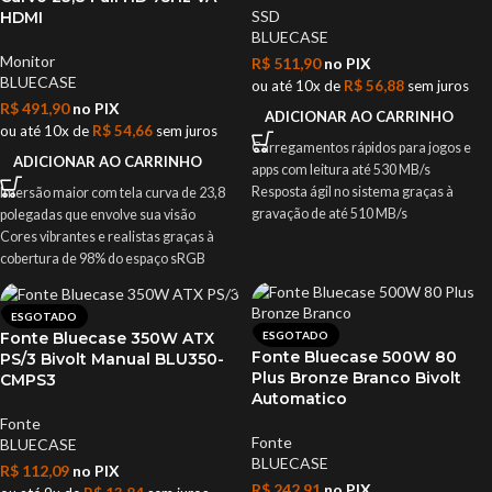
coolers de até 160mm para
SSD
HDMI
componentes potentes
BLUECASE
Filtros de poeira magnéticos facilitam a
Monitor
R$
511,90
no PIX
limpeza e mantêm o sistema protegido
BLUECASE
ou até 10x de
R$
56,88
sem juros
Produto novo com nota fiscal e garantia
R$
491,90
no PIX
ADICIONAR AO CARRINHO
de 1 ano para sua tranquilidade
ou até 10x de
R$
54,66
sem juros
Carregamentos rápidos para jogos e
ADICIONAR AO CARRINHO
apps com leitura até 530 MB/s
Resposta ágil no sistema graças à
Imersão maior com tela curva de 23,8
gravação de até 510 MB/s
polegadas que envolve sua visão
Compatível com notebooks e desktops
Cores vibrantes e realistas graças à
no formato 2,5" 7mm para upgrade fácil
cobertura de 98% do espaço sRGB
Memória 3D NAND TLC que equilibra
Jogos mais fluidos com taxa de
velocidade e durabilidade
atualização de 75Hz e tempo de
ESGOTADO
Tecnologias TRIM, ECC e S.M.A.R.T.
resposta de 5ms
Fonte Bluecase 350W ATX
ESGOTADO
para proteger seus dados e prolongar a
Conexões HDMI e VGA para fácil
Fonte Bluecase 500W 80
PS/3 Bivolt Manual BLU350-
vida útil
compatibilidade com vários dispositivos
Plus Bronze Branco Bivolt
CMPS3
Produto novo com nota fiscal e garantia
Conforto visual prolongado com filtro
Automatico
de 12 meses
de luz azul e tratamento antirreflexo
Fonte
Produto novo com nota fiscal e garantia
Fonte
BLUECASE
para sua tranquilidade
BLUECASE
R$
112,09
no PIX
R$
242,91
no PIX