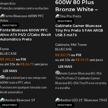
600W 80 Plus
desperdício
Bronze White –
Proteção completa contra oscilações
com sistemas OVP, UVP, OCP, OPP e
Potência real com
SCP
ESGOTADO
visual clean
Instalação organizada e visual clean
Gabinete Gamer Bluecase
ESGOTADO
com cabos flat pretos que facilitam o
Fonte Bluecase 600W PFC
Tiny Pro Preto 5 FAN ARGB
fluxo de ar
A
Bluecase EZ8898B-600WBX White
Ativo ATX PS/2 C/Cabo Bivolt
USB 3 mATX
Ventilador silencioso de 120mm
entrega 600W reais de potência com
Automático Preto
mantém a fonte fresca mesmo em uso
certificação 80 Plus Bronze
, design
Gabinete
,
Mid Tower
intenso
clean em branco e um conjunto
Fonte
BLUECASE
Compatível com placas de vídeo
completo de recursos que garantem
BLUECASE
R$
357,78
no PIX
dedicadas e processadores atuais
eficiência, segurança e estilo no seu
R$
241,11
no PIX
ou até 10x de
R$
39,75
sem juros
graças aos conectores essenciais
setup.
ou até 10x de
R$
26,79
sem juros
Produto novo com nota fiscal e garantia
LER MAIS
Com
PFC ativo
,
bivolt automático
e
LER MAIS
para sua tranquilidade
ventilador silencioso de 120mm
,
Gabinete Gamer Bluecase BG-056
Energia estável para seu setup com
essa fonte foi feita pra manter seu
Tiny Pro Preto O Gabinete Gamer
600W reais e PFC ativo
sistema estável até nas batalhas mais
Bluecase BG-056 Tiny Pro na cor preta
Funciona em qualquer tomada com
intensas. Os
cabos com sleeve preto
é a escolha
bivolt automático
ajudam na organização do gabinete e
Ventoinha de 120mm mantém o
combinam bem com setups all white ou
sistema fresco e silencioso
builds minimalistas.
ESGOTADO
ESGOTADO
Cabos flat e com sleeve facilitam a