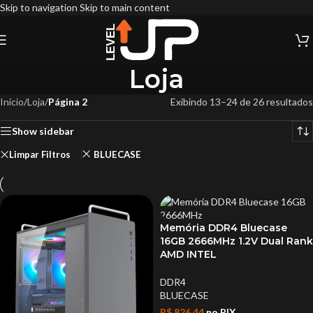
Skip to navigation
Skip to main content
Loja
Início
/
Loja
/
Página 2
Exibindo 13–24 de 26 resultados
Show sidebar
Limpar Filtros
BLUECASE
Memória DDR4 Bluecase
16GB 2666MHz 1.2V Dual Rank
AMD INTEL
DDR4
BLUECASE
R$
826,44
no PIX